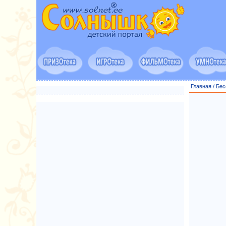
Главная
/
Бес