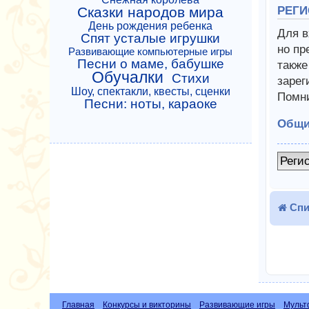
Сказки народов мира
РЕГИ
День рождения ребенка
Для в
Спят усталые игрушки
но пр
Развивающие компьютерные игры
Песни о маме, бабушке
также
Обучалки
Стихи
зарег
Шоу, спектакли, квесты, сценки
Помни
Песни: ноты, караоке
Общи
Реги
Спи
Главная
Конкурсы и викторины
Развивающие игры
Мульт