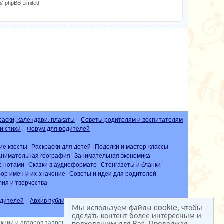
© phpBB Limited
раски, календари, плакаты
Советы родителям и воспитателям
и стихи
Форум для родителей
ие квесты
Раскраски для детей
Поделки и мастер-классы
анимательная география
Занимательная экономика
с нотами
Сказки в аудиоформате
Стенгазеты и бланки
ор имён и их значение
Советы и идеи для родителей
лия и творчества
дителей
Архив публикаций
Часто задаваемые вопросы (FAQ)
Мы используем файлы cookie, чтобы
сделать контент более интересным и
подходящим для Вас. Продолжая
акции и авторов
запрещена