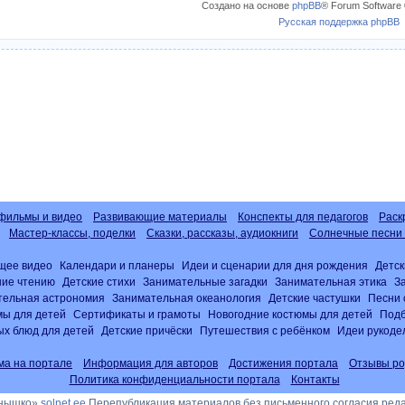
Создано на основе
phpBB
® Forum Software 
Русская поддержка phpBB
фильмы и видео
Развивающие материалы
Конспекты для педагогов
Раск
Мастер-классы, поделки
Сказки, рассказы, аудиокниги
Солнечные песни 
щее видео
Календари и планеры
Идеи и сценарии для дня рождения
Детск
ние чтению
Детские стихи
Занимательные загадки
Занимательная этика
З
тельная астрономия
Занимательная океанология
Детские частушки
Песни 
ы для детей
Сертификаты и грамоты
Новогодние костюмы для детей
Подб
х блюд для детей
Детские причёски
Путешествия с ребёнком
Идеи рукоде
ма на портале
Информация для авторов
Достижения портала
Отзывы ро
Политика конфиденциальности портала
Контакты
лнышко»
solnet.ee
Перепубликация материалов без письменного согласия ред