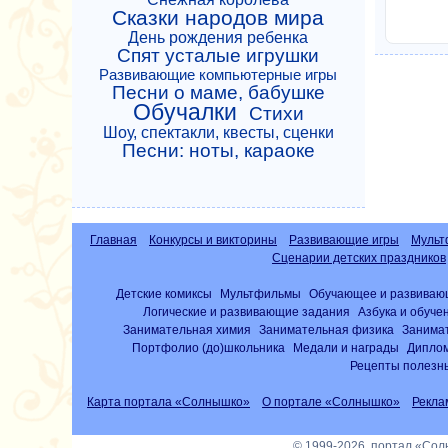
Сказки народов мира
День рождения ребенка
Спят усталые игрушки
Развивающие компьютерные игры
Песни о маме, бабушке
Обучалки
Стихи
Шоу, спектакли, квесты, сценки
Песни: ноты, караоке
Главная
Конкурсы и викторины
Развивающие игры
Мульт
Сценарии детских праздников
Детские комиксы
Мультфильмы
Обучающее и развиваю
Логические и развивающие задания
Азбука и обуче
Занимательная химия
Занимательная физика
Занима
Портфолио (до)школьника
Медали и награды
Диплом
Рецепты полезны
Карта портала «Солнышко»
О портале «Солнышко»
Рекла
© 1999-2026, портал «Со