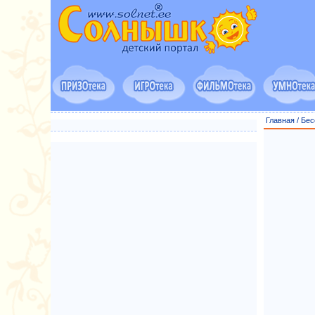
Главная
/
Бес