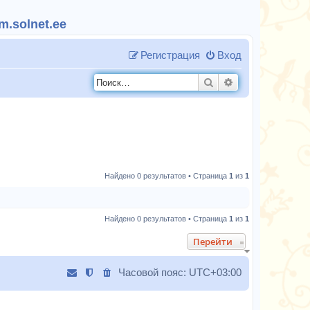
.solnet.ee
Регистрация
Вход
Поиск
Расширенный п
Найдено 0 результатов • Страница
1
из
1
Найдено 0 результатов • Страница
1
из
1
Перейти
Часовой пояс:
UTC+03:00