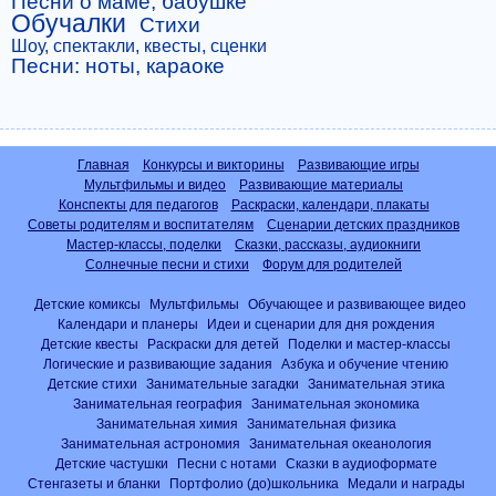
Песни о маме, бабушке
Обучалки
Стихи
Шоу, спектакли, квесты, сценки
Песни: ноты, караоке
Главная
Конкурсы и викторины
Развивающие игры
Мультфильмы и видео
Развивающие материалы
Конспекты для педагогов
Раскраски, календари, плакаты
Советы родителям и воспитателям
Сценарии детских праздников
Мастер-классы, поделки
Сказки, рассказы, аудиокниги
Солнечные песни и стихи
Форум для родителей
Детские комиксы
Мультфильмы
Обучающее и развивающее видео
Календари и планеры
Идеи и сценарии для дня рождения
Детские квесты
Раскраски для детей
Поделки и мастер-классы
Логические и развивающие задания
Азбука и обучение чтению
Детские стихи
Занимательные загадки
Занимательная этика
Занимательная география
Занимательная экономика
Занимательная химия
Занимательная физика
Занимательная астрономия
Занимательная океанология
Детские частушки
Песни с нотами
Сказки в аудиоформате
Стенгазеты и бланки
Портфолио (до)школьника
Медали и награды