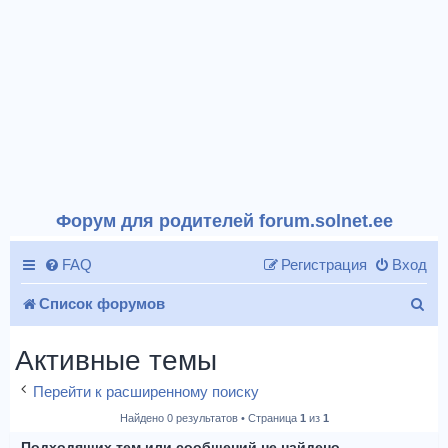
Форум для родителей forum.solnet.ee
FAQ
Регистрация
Вход
П
Список форумов
о
Активные темы
и
Перейти к расширенному поиску
с
Найдено 0 результатов • Страница
1
из
1
к
Подходящих тем или сообщений не найдено.