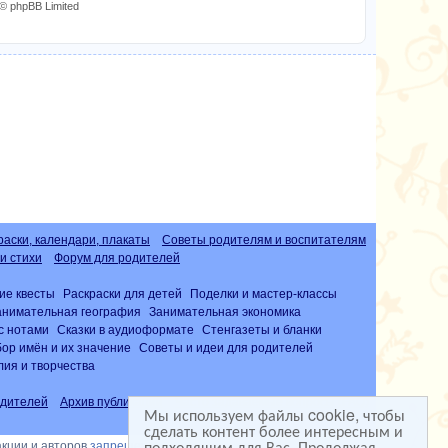
© phpBB Limited
раски, календари, плакаты
Советы родителям и воспитателям
и стихи
Форум для родителей
ие квесты
Раскраски для детей
Поделки и мастер-классы
анимательная география
Занимательная экономика
с нотами
Сказки в аудиоформате
Стенгазеты и бланки
ор имён и их значение
Советы и идеи для родителей
лия и творчества
дителей
Архив публикаций
Часто задаваемые вопросы (FAQ)
Мы используем файлы cookie, чтобы
сделать контент более интересным и
подходящим для Вас. Продолжая
акции и авторов
запрещена