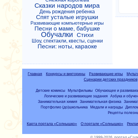
Сказки народов мира
День рождения ребенка
Спят усталые игрушки
Развивающие компьютерные игры
Песни о маме, бабушке
Обучалки
Стихи
Шоу, спектакли, квесты, сценки
Песни: ноты, караоке
Главная
Конкурсы и викторины
Развивающие игры
Мульт
Сценарии детских праздников
Детские комиксы
Мультфильмы
Обучающее и развиваю
Логические и развивающие задания
Азбука и обуче
Занимательная химия
Занимательная физика
Занима
Портфолио (до)школьника
Медали и награды
Диплом
Рецепты полезны
Карта портала «Солнышко»
О портале «Солнышко»
Рекла
© 1999-2026, портал «Со