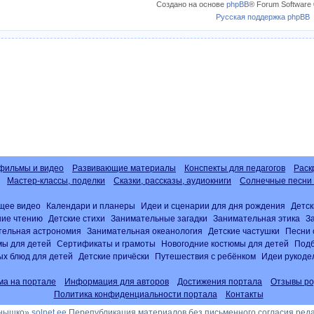
Создано на основе
phpBB
® Forum Software 
Русская поддержка phpBB
фильмы и видео
Развивающие материалы
Конспекты для педагогов
Раск
Мастер-классы, поделки
Сказки, рассказы, аудиокниги
Солнечные песни 
щее видео
Календари и планеры
Идеи и сценарии для дня рождения
Детск
ние чтению
Детские стихи
Занимательные загадки
Занимательная этика
З
тельная астрономия
Занимательная океанология
Детские частушки
Песни 
ы для детей
Сертификаты и грамоты
Новогодние костюмы для детей
Подб
х блюд для детей
Детские причёски
Путешествия с ребёнком
Идеи рукоде
ма на портале
Информация для авторов
Достижения портала
Отзывы ро
Политика конфиденциальности портала
Контакты
лнышко»
solnet.ee
Перепубликация материалов без письменного согласия ред