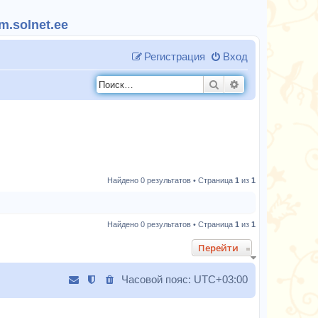
.solnet.ee
Регистрация
Вход
Поиск
Расширенный п
Найдено 0 результатов • Страница
1
из
1
Найдено 0 результатов • Страница
1
из
1
Перейти
Часовой пояс:
UTC+03:00