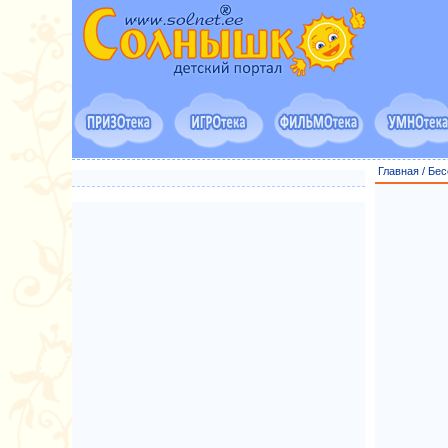
Главная
/
Бес