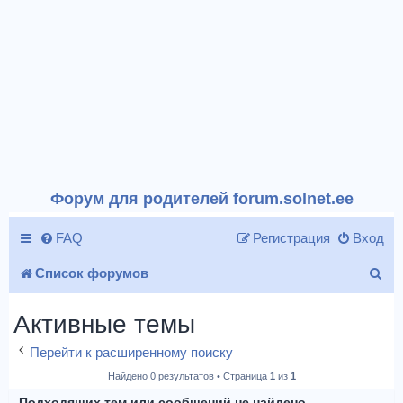
Форум для родителей forum.solnet.ee
FAQ
Регистрация
Вход
П
Список форумов
о
Активные темы
и
Перейти к расширенному поиску
с
Найдено 0 результатов • Страница
1
из
1
к
Подходящих тем или сообщений не найдено.