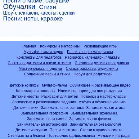
Песни о маме, бабушке
Обучалки
Стихи
Шоу, спектакли, квесты, сценки
Песни: ноты, караоке
Главная
Конкурсы и викторины
Развивающие игры
Мультфильмы и видео
Развивающие материалы
Конспекты для педагогов
Раскраски, календари, плакаты
Советы родителям и воспитателям
Сценарии детских праздников
Мастер-классы, поделки
Сказки, рассказы, аудиокниги
Солнечные песни и стихи
Форум для родителей
Детские комиксы
Мультфильмы
Обучающее и развивающее видео
Календари и планеры
Идеи и сценарии для дня рождения
Детские квесты
Раскраски для детей
Поделки и мастер-классы
Логические и развивающие задания
Азбука и обучение чтению
Детские стихи
Занимательные загадки
Занимательная этика
Занимательная география
Занимательная экономика
Занимательная химия
Занимательная физика
Занимательная астрономия
Занимательная океанология
Детские частушки
Песни с нотами
Сказки в аудиоформате
Стенгазеты и бланки
Портфолио (до)школьника
Медали и награды