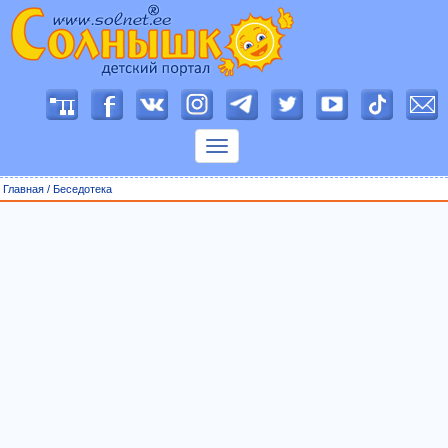
П
о
к
а
з
Главная
/
Беседотека
а
т
ь
м
е
н
ю