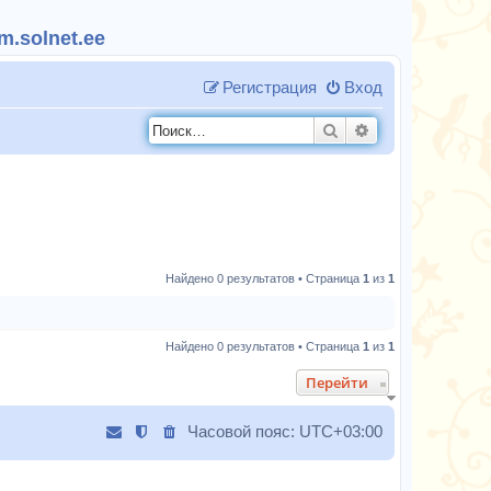
.solnet.ee
Регистрация
Вход
Поиск
Расширенный п
Найдено 0 результатов • Страница
1
из
1
Найдено 0 результатов • Страница
1
из
1
Перейти
Часовой пояс:
UTC+03:00