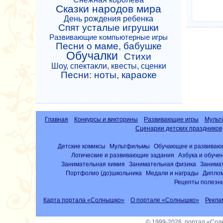
Сказки народов мира
День рождения ребенка
Спят усталые игрушки
Развивающие компьютерные игры
Песни о маме, бабушке
Обучалки
Стихи
Шоу, спектакли, квесты, сценки
Песни: ноты, караоке
Главная
Конкурсы и викторины
Развивающие игры
Мульт
Сценарии детских праздников
Детские комиксы
Мультфильмы
Обучающее и развиваю
Логические и развивающие задания
Азбука и обуче
Занимательная химия
Занимательная физика
Занима
Портфолио (до)школьника
Медали и награды
Диплом
Рецепты полезны
Карта портала «Солнышко»
О портале «Солнышко»
Рекла
© 1999-2026, портал «Со