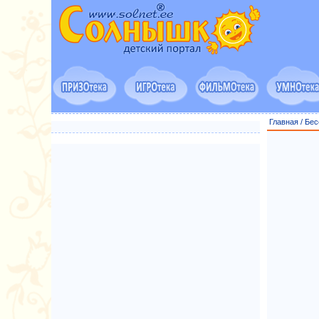
Главная
/
Бес