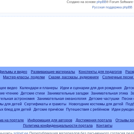
Создано на основе
phpBB
® Forum Software 
Русская поддержка phpBB
фильмы и видео
Развивающие материалы
Конспекты для педагогов
Раск
Мастер-классы, поделки
Сказки, рассказы, аудиокниги
Солнечные песни 
щее видео
Календари и планеры
Идеи и сценарии для дня рождения
Детск
ние чтению
Детские стихи
Занимательные загадки
Занимательная этика
З
тельная астрономия
Занимательная океанология
Детские частушки
Песни 
ы для детей
Сертификаты и грамоты
Новогодние костюмы для детей
Подб
х блюд для детей
Детские причёски
Путешествия с ребёнком
Идеи рукоде
ма на портале
Информация для авторов
Достижения портала
Отзывы ро
Политика конфиденциальности портала
Контакты
лнышко»
solnet.ee
Перепубликация материалов без письменного согласия ред