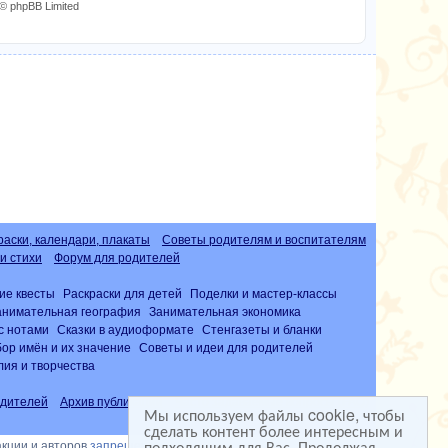
© phpBB Limited
раски, календари, плакаты
Советы родителям и воспитателям
и стихи
Форум для родителей
ие квесты
Раскраски для детей
Поделки и мастер-классы
анимательная география
Занимательная экономика
с нотами
Сказки в аудиоформате
Стенгазеты и бланки
ор имён и их значение
Советы и идеи для родителей
лия и творчества
дителей
Архив публикаций
Часто задаваемые вопросы (FAQ)
Мы используем файлы cookie, чтобы
сделать контент более интересным и
подходящим для Вас. Продолжая
акции и авторов
запрещена