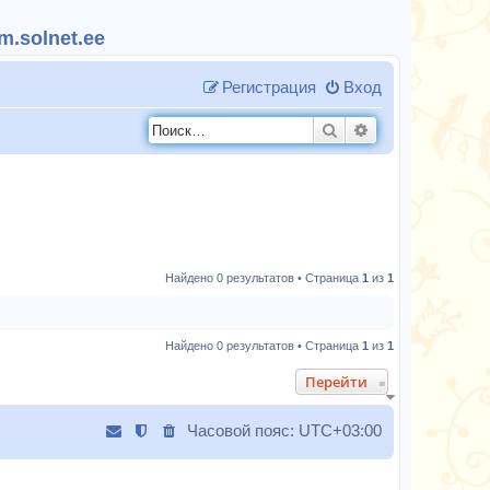
.solnet.ee
Регистрация
Вход
Поиск
Расширенный п
Найдено 0 результатов • Страница
1
из
1
Найдено 0 результатов • Страница
1
из
1
Перейти
Часовой пояс:
UTC+03:00