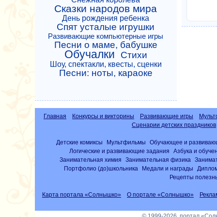
Сказки народов мира
День рождения ребенка
Спят усталые игрушки
Развивающие компьютерные игры
Песни о маме, бабушке
Обучалки
Стихи
Шоу, спектакли, квесты, сценки
Песни: ноты, караоке
Главная
Конкурсы и викторины
Развивающие игры
Мульт
Сценарии детских праздников
Детские комиксы
Мультфильмы
Обучающее и развиваю
Логические и развивающие задания
Азбука и обуче
Занимательная химия
Занимательная физика
Занима
Портфолио (до)школьника
Медали и награды
Диплом
Рецепты полезны
Карта портала «Солнышко»
О портале «Солнышко»
Рекла
© 1999-2026, портал «Со