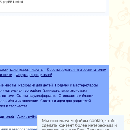
© phpBB Limited
раски, календари, плакаты
Советы родителям и воспитателям
и стихи
Форум для родителей
ие квесты
Раскраски для детей
Поделки и мастер-классы
анимательная география
Занимательная экономика
с нотами
Сказки в аудиоформате
Стенгазеты и бланки
ор имён и их значение
Советы и идеи для родителей
лия и творчества
дителей
Архив публикаций
Часто задаваемые вопросы (FAQ)
Мы используем файлы cookie, чтобы
сделать контент более интересным и
подходящим для Вас. Продолжая
акции и авторов
запрещена