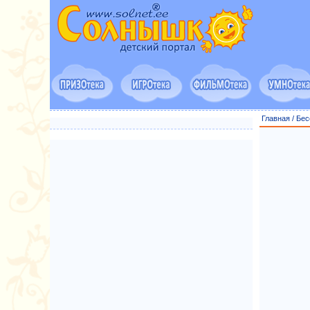
Главная
/
Бес