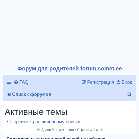
Форум для родителей forum.solnet.ee
FAQ
Регистрация
Вход
П
Список форумов
о
Активные темы
и
Перейти к расширенному поиску
с
Найдено 0 результатов • Страница
1
из
1
к
Подходящих тем или сообщений не найдено.