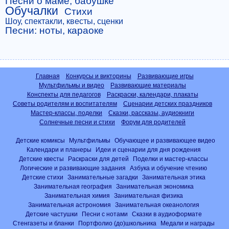
Песни о маме, бабушке
Обучалки
Стихи
Шоу, спектакли, квесты, сценки
Песни: ноты, караоке
Главная
Конкурсы и викторины
Развивающие игры
Мультфильмы и видео
Развивающие материалы
Конспекты для педагогов
Раскраски, календари, плакаты
Советы родителям и воспитателям
Сценарии детских праздников
Мастер-классы, поделки
Сказки, рассказы, аудиокниги
Солнечные песни и стихи
Форум для родителей
Детские комиксы
Мультфильмы
Обучающее и развивающее видео
Календари и планеры
Идеи и сценарии для дня рождения
Детские квесты
Раскраски для детей
Поделки и мастер-классы
Логические и развивающие задания
Азбука и обучение чтению
Детские стихи
Занимательные загадки
Занимательная этика
Занимательная география
Занимательная экономика
Занимательная химия
Занимательная физика
Занимательная астрономия
Занимательная океанология
Детские частушки
Песни с нотами
Сказки в аудиоформате
Стенгазеты и бланки
Портфолио (до)школьника
Медали и награды