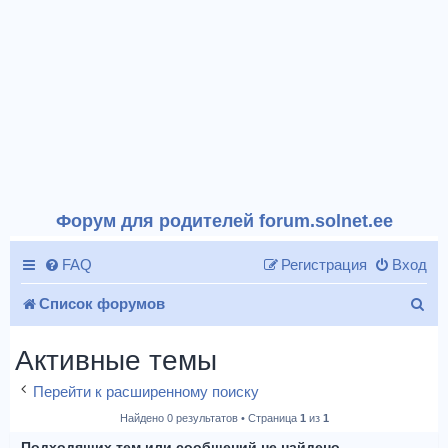
Форум для родителей forum.solnet.ee
FAQ
Регистрация
Вход
П
Список форумов
о
Активные темы
и
Перейти к расширенному поиску
с
Найдено 0 результатов • Страница
1
из
1
к
Подходящих тем или сообщений не найдено.