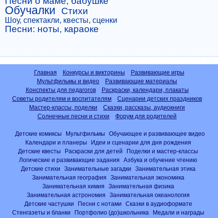
Песни о маме, бабушке
Обучалки
Стихи
Шоу, спектакли, квесты, сценки
Песни: ноты, караоке
Главная
Конкурсы и викторины
Развивающие игры
Мультфильмы и видео
Развивающие материалы
Конспекты для педагогов
Раскраски, календари, плакаты
Советы родителям и воспитателям
Сценарии детских праздников
Мастер-классы, поделки
Сказки, рассказы, аудиокниги
Солнечные песни и стихи
Форум для родителей
Детские комиксы
Мультфильмы
Обучающее и развивающее видео
Календари и планеры
Идеи и сценарии для дня рождения
Детские квесты
Раскраски для детей
Поделки и мастер-классы
Логические и развивающие задания
Азбука и обучение чтению
Детские стихи
Занимательные загадки
Занимательная этика
Занимательная география
Занимательная экономика
Занимательная химия
Занимательная физика
Занимательная астрономия
Занимательная океанология
Детские частушки
Песни с нотами
Сказки в аудиоформате
Стенгазеты и бланки
Портфолио (до)школьника
Медали и награды