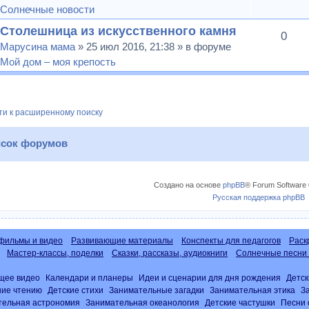
Солнечные новости
Столешница из искусственного камня
0
Марусина мама
» 25 июл 2016, 21:38 » в форуме
Мой дом – моя крепость
и к расширенному поиску
сок форумов
Создано на основе
phpBB
® Forum Software 
Русская поддержка phpBB
фильмы и видео
Развивающие материалы
Конспекты для педагогов
Раск
Мастер-классы, поделки
Сказки, рассказы, аудиокниги
Солнечные песни 
щее видео
Календари и планеры
Идеи и сценарии для дня рождения
Детск
ние чтению
Детские стихи
Занимательные загадки
Занимательная этика
З
тельная астрономия
Занимательная океанология
Детские частушки
Песни 