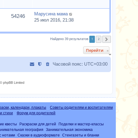
Марусина мама
54246
25 июл 2016, 21:38
1
2
Найдено 39 результатов
След.
Перейти
Часовой пояс:
UTC+03:00
© phpBB Limited
раски, календари, плакаты
Советы родителям и воспитателям
и стихи
Форум для родителей
ие квесты
Раскраски для детей
Поделки и мастер-классы
анимательная география
Занимательная экономика
с нотами
Сказки в аудиоформате
Стенгазеты и бланки