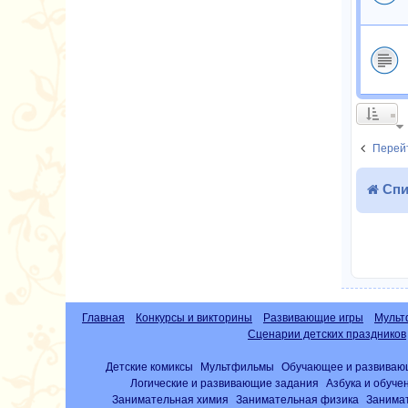
Перейт
Спи
Главная
Конкурсы и викторины
Развивающие игры
Мульт
Сценарии детских праздников
Детские комиксы
Мультфильмы
Обучающее и развиваю
Логические и развивающие задания
Азбука и обуче
Занимательная химия
Занимательная физика
Занима