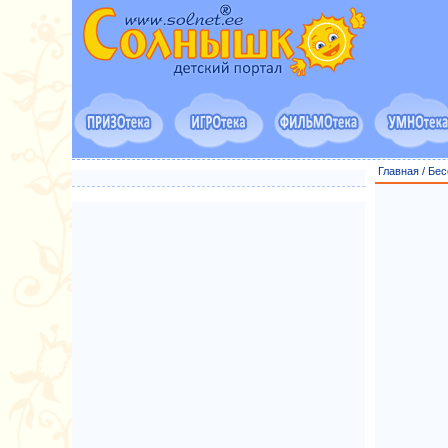
Главная
/
Бес