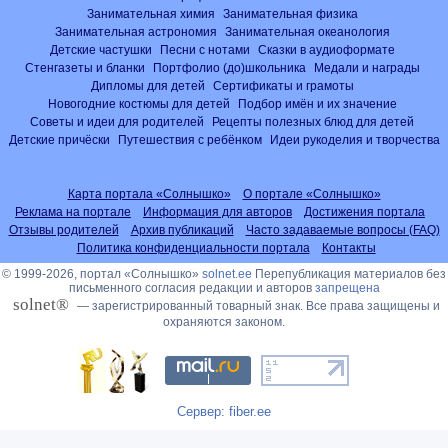
Занимательная химия
Занимательная физика
Занимательная астрономия
Занимательная океанология
Детские частушки
Песни с нотами
Сказки в аудиоформате
Стенгазеты и бланки
Портфолио (до)школьника
Медали и награды
Дипломы для детей
Сертификаты и грамоты
Новогодние костюмы для детей
Подбор имён и их значение
Советы и идеи для родителей
Рецепты полезных блюд для детей
Детские причёски
Путешествия с ребёнком
Идеи рукоделия и творчества
Карта портала «Солнышко»
О портале «Солнышко»
Реклама на портале
Информация для авторов
Достижения портала
Отзывы родителей
Архив публикаций
Часто задаваемые вопросы (FAQ)
Политика конфиденциальности портала
Контакты
© 1999-2026, портал «Солнышко»
solnet.ee
Перепубликация материалов без
письменного согласия редакции и авторов
запрещена
solnet®
— зарегистрированный товарный знак. Все права защищены и
охраняются законом.
Сервер: fiber.ee