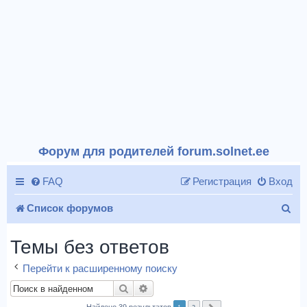
Форум для родителей forum.solnet.ee
FAQ
Регистрация
Вход
П
Список форумов
о
Темы без ответов
и
Перейти к расширенному поиску
с
Поиск
Расширенный поиск
к