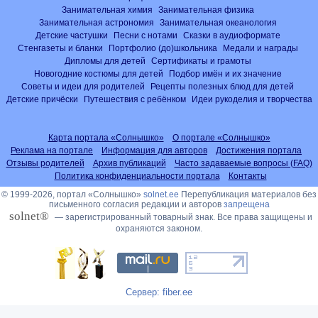
Занимательная химия
Занимательная физика
Занимательная астрономия
Занимательная океанология
Детские частушки
Песни с нотами
Сказки в аудиоформате
Стенгазеты и бланки
Портфолио (до)школьника
Медали и награды
Дипломы для детей
Сертификаты и грамоты
Новогодние костюмы для детей
Подбор имён и их значение
Советы и идеи для родителей
Рецепты полезных блюд для детей
Детские причёски
Путешествия с ребёнком
Идеи рукоделия и творчества
Карта портала «Солнышко»
О портале «Солнышко»
Реклама на портале
Информация для авторов
Достижения портала
Отзывы родителей
Архив публикаций
Часто задаваемые вопросы (FAQ)
Политика конфиденциальности портала
Контакты
© 1999-2026, портал «Солнышко»
solnet.ee
Перепубликация материалов без
письменного согласия редакции и авторов
запрещена
solnet®
— зарегистрированный товарный знак. Все права защищены и
охраняются законом.
Сервер: fiber.ee