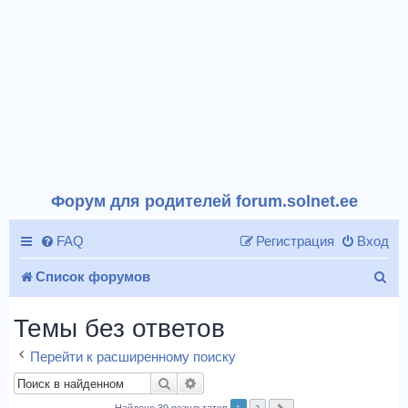
Форум для родителей forum.solnet.ee
FAQ
Регистрация
Вход
П
Список форумов
о
Темы без ответов
и
Перейти к расширенному поиску
с
Поиск
Расширенный поиск
к