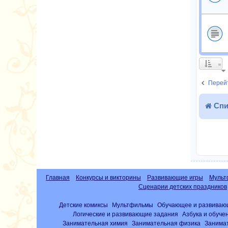
Перейт
Спи
Главная
Конкурсы и викторины
Развивающие игры
Мульт
Сценарии детских праздников
Детские комиксы
Мультфильмы
Обучающее и развиваю
Логические и развивающие задания
Азбука и обуче
Занимательная химия
Занимательная физика
Занима