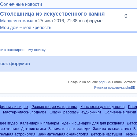
Солнечные новости
Столешница из искусственного камня
0
Марусина мама
» 25 июл 2016, 21:38 » в форуме
Мой дом – моя крепость
и к расширенному поиску
сок форумов
Создано на основе
phpBB
® Forum Software 
Русская поддержка phpBB
фильмы и видео
Развивающие материалы
Конспекты для педагогов
Раск
Мастер-классы, поделки
Сказки, рассказы, аудиокниги
Солнечные песни 
щее видео
Календари и планеры
Идеи и сценарии для дня рождения
Детск
ние чтению
Детские стихи
Занимательные загадки
Занимательная этика
З
тельная астрономия
Занимательная океанология
Детские частушки
Песни 