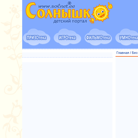
Главная
/
Бес