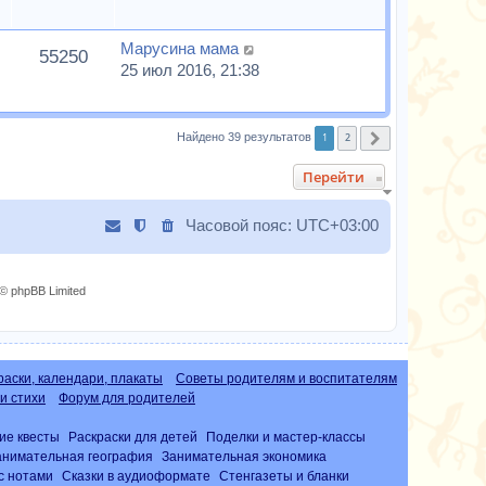
Марусина мама
55250
25 июл 2016, 21:38
1
2
Найдено 39 результатов
След.
Перейти
Часовой пояс:
UTC+03:00
© phpBB Limited
раски, календари, плакаты
Советы родителям и воспитателям
и стихи
Форум для родителей
ие квесты
Раскраски для детей
Поделки и мастер-классы
анимательная география
Занимательная экономика
с нотами
Сказки в аудиоформате
Стенгазеты и бланки