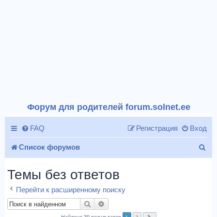
Форум для родителей forum.solnet.ee
FAQ
Регистрация
Вход
П
Список форумов
о
Темы без ответов
и
Перейти к расширенному поиску
с
Поиск
Расширенный поиск
к