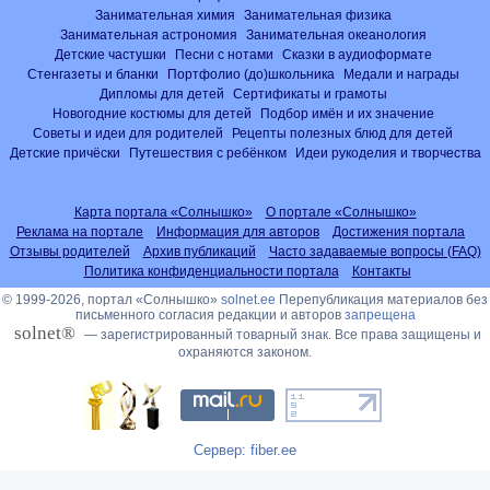
Занимательная химия
Занимательная физика
Занимательная астрономия
Занимательная океанология
Детские частушки
Песни с нотами
Сказки в аудиоформате
Стенгазеты и бланки
Портфолио (до)школьника
Медали и награды
Дипломы для детей
Сертификаты и грамоты
Новогодние костюмы для детей
Подбор имён и их значение
Советы и идеи для родителей
Рецепты полезных блюд для детей
Детские причёски
Путешествия с ребёнком
Идеи рукоделия и творчества
Карта портала «Солнышко»
О портале «Солнышко»
Реклама на портале
Информация для авторов
Достижения портала
Отзывы родителей
Архив публикаций
Часто задаваемые вопросы (FAQ)
Политика конфиденциальности портала
Контакты
© 1999-2026, портал «Солнышко»
solnet.ee
Перепубликация материалов без
письменного согласия редакции и авторов
запрещена
solnet®
— зарегистрированный товарный знак. Все права защищены и
охраняются законом.
Сервер: fiber.ee