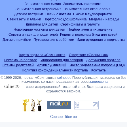
Занимательная химия
Занимательная физика
Занимательная астрономия
Занимательная океанология
Детские частушки
Песни с нотами
Сказки в аудиоформате
Стенгазеты и бланки
Портфолио (до)школьника
Медали и награды
Дипломы для детей
Сертификаты и грамоты
Новогодние костюмы для детей
Подбор имён и их значение
Советы и идеи для родителей
Рецепты полезных блюд для детей
Детские причёски
Путешествия с ребёнком
Идеи рукоделия и творчества
Карта портала «Солнышко»
О портале «Солнышко»
Реклама на портале
Информация для авторов
Достижения портала
Отзывы родителей
Архив публикаций
Часто задаваемые вопросы (FAQ)
Политика конфиденциальности портала
Контакты
© 1999-2026, портал «Солнышко»
solnet.ee
Перепубликация материалов без
письменного согласия редакции и авторов
запрещена
solnet®
— зарегистрированный товарный знак. Все права защищены и
охраняются законом.
Сервер: fiber.ee