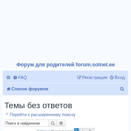
Форум для родителей forum.solnet.ee
FAQ
Регистрация
Вход
П
Список форумов
о
Темы без ответов
и
Перейти к расширенному поиску
с
Поиск
Расширенный поиск
к