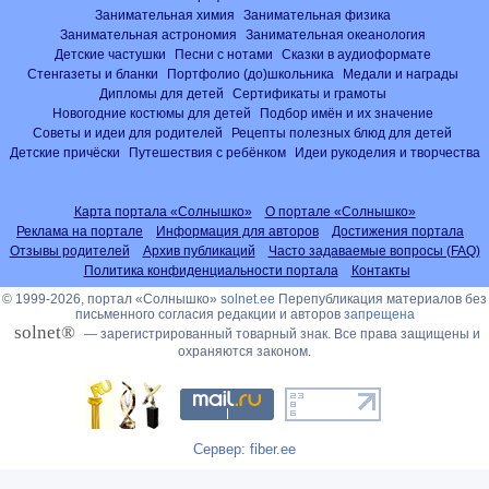
Занимательная химия
Занимательная физика
Занимательная астрономия
Занимательная океанология
Детские частушки
Песни с нотами
Сказки в аудиоформате
Стенгазеты и бланки
Портфолио (до)школьника
Медали и награды
Дипломы для детей
Сертификаты и грамоты
Новогодние костюмы для детей
Подбор имён и их значение
Советы и идеи для родителей
Рецепты полезных блюд для детей
Детские причёски
Путешествия с ребёнком
Идеи рукоделия и творчества
Карта портала «Солнышко»
О портале «Солнышко»
Реклама на портале
Информация для авторов
Достижения портала
Отзывы родителей
Архив публикаций
Часто задаваемые вопросы (FAQ)
Политика конфиденциальности портала
Контакты
© 1999-2026, портал «Солнышко»
solnet.ee
Перепубликация материалов без
письменного согласия редакции и авторов
запрещена
solnet®
— зарегистрированный товарный знак. Все права защищены и
охраняются законом.
Сервер: fiber.ee