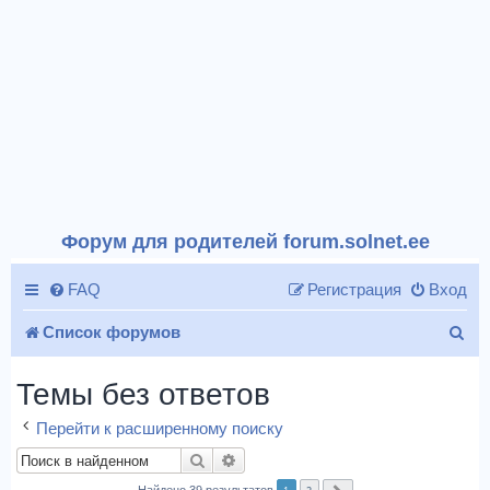
Форум для родителей forum.solnet.ee
FAQ
Регистрация
Вход
П
Список форумов
о
Темы без ответов
и
Перейти к расширенному поиску
с
Поиск
Расширенный поиск
к