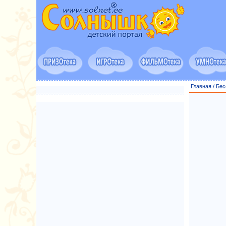
Главная
/
Бес