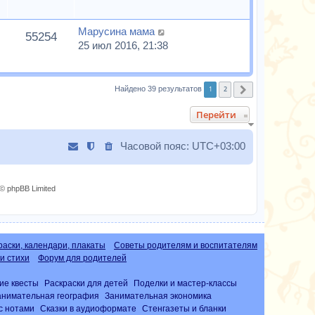
Марусина мама
55254
25 июл 2016, 21:38
1
2
Найдено 39 результатов
След.
Перейти
Часовой пояс:
UTC+03:00
© phpBB Limited
раски, календари, плакаты
Советы родителям и воспитателям
и стихи
Форум для родителей
ие квесты
Раскраски для детей
Поделки и мастер-классы
анимательная география
Занимательная экономика
с нотами
Сказки в аудиоформате
Стенгазеты и бланки