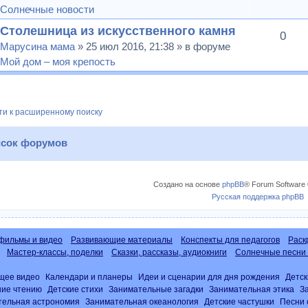
Солнечные новости
Столешница из искусственного камня
0
Марусина мама
» 25 июл 2016, 21:38 » в форуме
Мой дом – моя крепость
и к расширенному поиску
сок форумов
Создано на основе
phpBB
® Forum Software 
Русская поддержка phpBB
фильмы и видео
Развивающие материалы
Конспекты для педагогов
Раск
Мастер-классы, поделки
Сказки, рассказы, аудиокниги
Солнечные песни 
щее видео
Календари и планеры
Идеи и сценарии для дня рождения
Детск
ние чтению
Детские стихи
Занимательные загадки
Занимательная этика
З
тельная астрономия
Занимательная океанология
Детские частушки
Песни 