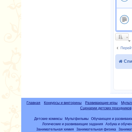
Перейт
Спи
Главная
Конкурсы и викторины
Развивающие игры
Мульт
Сценарии детских праздников
Детские комиксы
Мультфильмы
Обучающее и развиваю
Логические и развивающие задания
Азбука и обуче
Занимательная химия
Занимательная физика
Занима