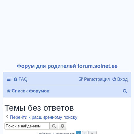
Форум для родителей forum.solnet.ee
FAQ
Регистрация
Вход
П
Список форумов
о
Темы без ответов
и
Перейти к расширенному поиску
с
Поиск
Расширенный поиск
к