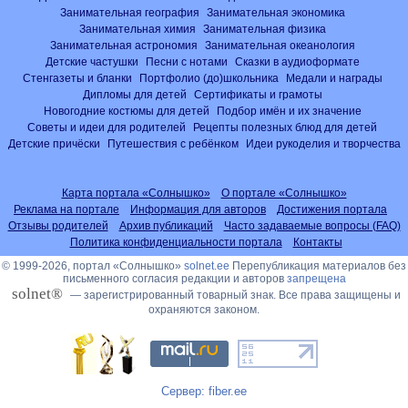
Занимательная география
Занимательная экономика
Занимательная химия
Занимательная физика
Занимательная астрономия
Занимательная океанология
Детские частушки
Песни с нотами
Сказки в аудиоформате
Стенгазеты и бланки
Портфолио (до)школьника
Медали и награды
Дипломы для детей
Сертификаты и грамоты
Новогодние костюмы для детей
Подбор имён и их значение
Советы и идеи для родителей
Рецепты полезных блюд для детей
Детские причёски
Путешествия с ребёнком
Идеи рукоделия и творчества
Карта портала «Солнышко»
О портале «Солнышко»
Реклама на портале
Информация для авторов
Достижения портала
Отзывы родителей
Архив публикаций
Часто задаваемые вопросы (FAQ)
Политика конфиденциальности портала
Контакты
© 1999-2026, портал «Солнышко»
solnet.ee
Перепубликация материалов без
письменного согласия редакции и авторов
запрещена
solnet®
— зарегистрированный товарный знак. Все права защищены и
охраняются законом.
Сервер: fiber.ee