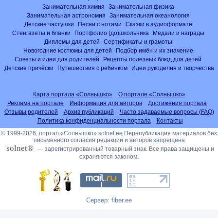
Занимательная химия
Занимательная физика
Занимательная астрономия
Занимательная океанология
Детские частушки
Песни с нотами
Сказки в аудиоформате
Стенгазеты и бланки
Портфолио (до)школьника
Медали и награды
Дипломы для детей
Сертификаты и грамоты
Новогодние костюмы для детей
Подбор имён и их значение
Советы и идеи для родителей
Рецепты полезных блюд для детей
Детские причёски
Путешествия с ребёнком
Идеи рукоделия и творчества
Карта портала «Солнышко»
О портале «Солнышко»
Реклама на портале
Информация для авторов
Достижения портала
Отзывы родителей
Архив публикаций
Часто задаваемые вопросы (FAQ)
Политика конфиденциальности портала
Контакты
© 1999-2026, портал «Солнышко»
solnet.ee
Перепубликация материалов без
письменного согласия редакции и авторов
запрещена
solnet®
— зарегистрированный товарный знак. Все права защищены и
охраняются законом.
Сервер: fiber.ee