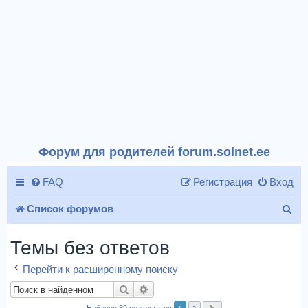
Форум для родителей forum.solnet.ee
FAQ
Регистрация
Вход
П
Список форумов
о
Темы без ответов
и
Перейти к расширенному поиску
с
Поиск
Расширенный поиск
к