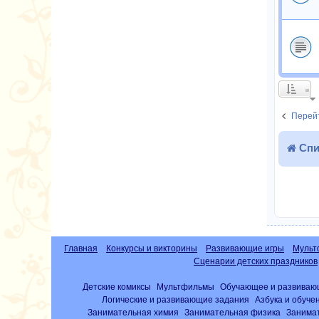
Перейт
Спи
Главная
Конкурсы и викторины
Развивающие игры
Мульт
Сценарии детских праздников
Детские комиксы
Мультфильмы
Обучающее и развиваю
Логические и развивающие задания
Азбука и обуче
Занимательная химия
Занимательная физика
Занима