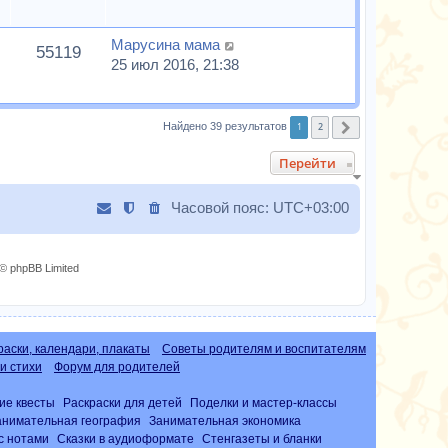
Марусина мама
55119
25 июл 2016, 21:38
1
2
Найдено 39 результатов
След.
Перейти
Часовой пояс:
UTC+03:00
© phpBB Limited
раски, календари, плакаты
Советы родителям и воспитателям
и стихи
Форум для родителей
ие квесты
Раскраски для детей
Поделки и мастер-классы
анимательная география
Занимательная экономика
с нотами
Сказки в аудиоформате
Стенгазеты и бланки