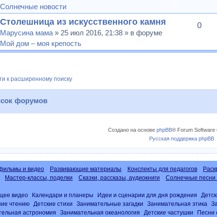
Солнечные новости
Столешница из искусственного камня
0
Марусина мама
» 25 июл 2016, 21:38 » в форуме
Мой дом – моя крепость
и к расширенному поиску
сок форумов
Создано на основе
phpBB
® Forum Software 
Русская поддержка phpBB
фильмы и видео
Развивающие материалы
Конспекты для педагогов
Раск
Мастер-классы, поделки
Сказки, рассказы, аудиокниги
Солнечные песни 
щее видео
Календари и планеры
Идеи и сценарии для дня рождения
Детск
ние чтению
Детские стихи
Занимательные загадки
Занимательная этика
З
тельная астрономия
Занимательная океанология
Детские частушки
Песни 