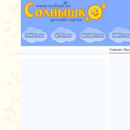
Главная
/
Бес