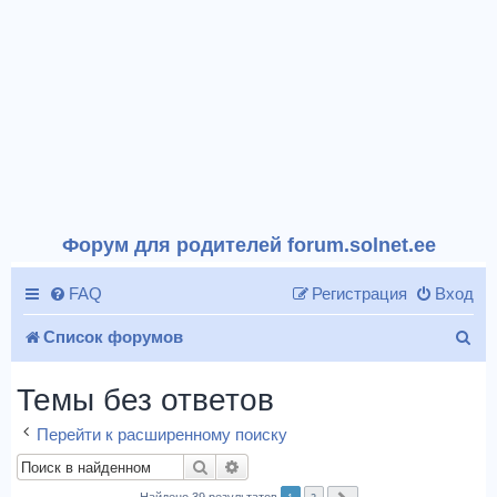
Форум для родителей forum.solnet.ee
FAQ
Регистрация
Вход
П
Список форумов
о
Темы без ответов
и
Перейти к расширенному поиску
с
Поиск
Расширенный поиск
к