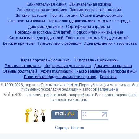
Занимательная химия
Занимательная физика
Занимательная астрономия
Занимательная океанология
Детские частушки
Песни с нотами
Сказки в аудиоформате
Стенгазеты и бланки
Портфолио (до)школьника
Медали и награды
Дипломы для детей
Сертификаты и грамоты
Новогодние костюмы для детей
Подбор имён и их значение
Советы и идеи для родителей
Рецепты полезных блюд для детей
Детские причёски
Путешествия с ребёнком
Идеи рукоделия и творчества
Карта портала «Солнышко»
О портале «Солнышко»
Реклама на портале
Информация для авторов
Достижения портала
Отзывы родителей
Архив публикаций
Часто задаваемые вопросы (FAQ)
Политика конфиденциальности портала
Контакты
© 1999-2026, портал «Солнышко»
solnet.ee
Перепубликация материалов без
письменного согласия редакции и авторов
запрещена
solnet®
— зарегистрированный товарный знак. Все права защищены и
охраняются законом.
Сервер: fiber.ee