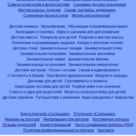
Советы родителям и воспитателям
Сценарии детских праздников
Мастер-классы, поделки
Сказки, рассказы, аудиокниги
Солнечные песни и стихи
Форум для родителей
Детские комиксы
Мультфильмы
Обучающее и развивающее видео
Календари и планеры
Идеи и сценарии для дня рождения
Детские квесты
Раскраски для детей
Поделки и мастер-классы
Логические и развивающие задания
Азбука и обучение чтению
Детские стихи
Занимательные загадки
Занимательная этика
Занимательная география
Занимательная экономика
Занимательная химия
Занимательная физика
Занимательная астрономия
Занимательная океанология
Детские частушки
Песни с нотами
Сказки в аудиоформате
Стенгазеты и бланки
Портфолио (до)школьника
Медали и награды
Дипломы для детей
Сертификаты и грамоты
Новогодние костюмы для детей
Подбор имён и их значение
Советы и идеи для родителей
Рецепты полезных блюд для детей
Детские причёски
Путешествия с ребёнком
Идеи рукоделия и творчества
Карта портала «Солнышко»
О портале «Солнышко»
Реклама на портале
Информация для авторов
Достижения портала
Отзывы родителей
Архив публикаций
Часто задаваемые вопросы (FAQ)
Политика конфиденциальности портала
Контакты