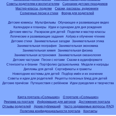
Советы родителям и воспитателям
Сценарии детских праздников
Мастер-классы, поделки
Сказки, рассказы, аудиокниги
Солнечные песни и стихи
Форум для родителей
Детские комиксы
Мультфильмы
Обучающее и развивающее видео
Календари и планеры
Идеи и сценарии для дня рождения
Детские квесты
Раскраски для детей
Поделки и мастер-классы
Логические и развивающие задания
Азбука и обучение чтению
Детские стихи
Занимательные загадки
Занимательная этика
Занимательная география
Занимательная экономика
Занимательная химия
Занимательная физика
Занимательная астрономия
Занимательная океанология
Детские частушки
Песни с нотами
Сказки в аудиоформате
Стенгазеты и бланки
Портфолио (до)школьника
Медали и награды
Дипломы для детей
Сертификаты и грамоты
Новогодние костюмы для детей
Подбор имён и их значение
Советы и идеи для родителей
Рецепты полезных блюд для детей
Детские причёски
Путешествия с ребёнком
Идеи рукоделия и творчества
Карта портала «Солнышко»
О портале «Солнышко»
Реклама на портале
Информация для авторов
Достижения портала
Отзывы родителей
Архив публикаций
Часто задаваемые вопросы (FAQ)
Политика конфиденциальности портала
Контакты