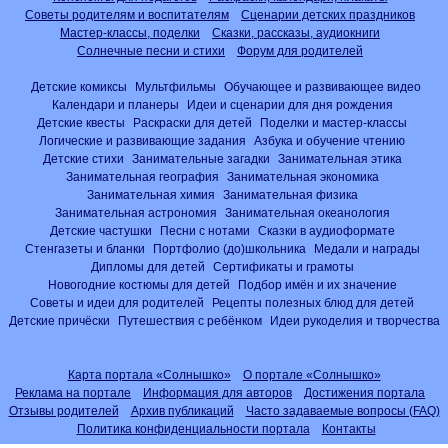
Советы родителям и воспитателям
Сценарии детских праздников
Мастер-классы, поделки
Сказки, рассказы, аудиокниги
Солнечные песни и стихи
Форум для родителей
Детские комиксы
Мультфильмы
Обучающее и развивающее видео
Календари и планеры
Идеи и сценарии для дня рождения
Детские квесты
Раскраски для детей
Поделки и мастер-классы
Логические и развивающие задания
Азбука и обучение чтению
Детские стихи
Занимательные загадки
Занимательная этика
Занимательная география
Занимательная экономика
Занимательная химия
Занимательная физика
Занимательная астрономия
Занимательная океанология
Детские частушки
Песни с нотами
Сказки в аудиоформате
Стенгазеты и бланки
Портфолио (до)школьника
Медали и награды
Дипломы для детей
Сертификаты и грамоты
Новогодние костюмы для детей
Подбор имён и их значение
Советы и идеи для родителей
Рецепты полезных блюд для детей
Детские причёски
Путешествия с ребёнком
Идеи рукоделия и творчества
Карта портала «Солнышко»
О портале «Солнышко»
Реклама на портале
Информация для авторов
Достижения портала
Отзывы родителей
Архив публикаций
Часто задаваемые вопросы (FAQ)
Политика конфиденциальности портала
Контакты