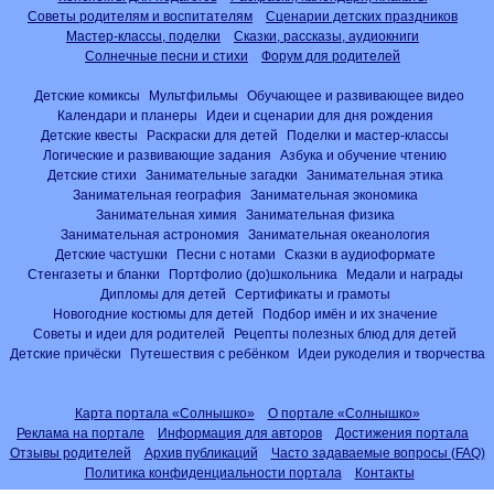
Советы родителям и воспитателям
Сценарии детских праздников
Мастер-классы, поделки
Сказки, рассказы, аудиокниги
Солнечные песни и стихи
Форум для родителей
Детские комиксы
Мультфильмы
Обучающее и развивающее видео
Календари и планеры
Идеи и сценарии для дня рождения
Детские квесты
Раскраски для детей
Поделки и мастер-классы
Логические и развивающие задания
Азбука и обучение чтению
Детские стихи
Занимательные загадки
Занимательная этика
Занимательная география
Занимательная экономика
Занимательная химия
Занимательная физика
Занимательная астрономия
Занимательная океанология
Детские частушки
Песни с нотами
Сказки в аудиоформате
Стенгазеты и бланки
Портфолио (до)школьника
Медали и награды
Дипломы для детей
Сертификаты и грамоты
Новогодние костюмы для детей
Подбор имён и их значение
Советы и идеи для родителей
Рецепты полезных блюд для детей
Детские причёски
Путешествия с ребёнком
Идеи рукоделия и творчества
Карта портала «Солнышко»
О портале «Солнышко»
Реклама на портале
Информация для авторов
Достижения портала
Отзывы родителей
Архив публикаций
Часто задаваемые вопросы (FAQ)
Политика конфиденциальности портала
Контакты