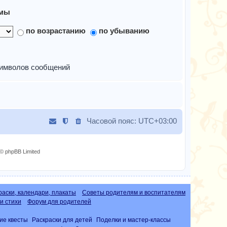
мы
по возрастанию
по убыванию
имволов сообщений
Часовой пояс:
UTC+03:00
© phpBB Limited
раски, календари, плакаты
Советы родителям и воспитателям
и стихи
Форум для родителей
ие квесты
Раскраски для детей
Поделки и мастер-классы