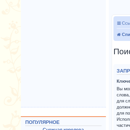
Ссы
Спи
Пои
ЗАП
Ключе
Вы мо
слова,
для сл
должн
для по
Испол
ПОПУЛЯРНОЕ
частич
Снежная королева