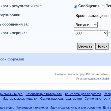
ывать результаты как:
Сообщения
Те
сортировки:
ь сообщения за:
ывать первые:
с
сок форумов
Создано на основе
phpBB
® Forum Software 
Русская поддержка phpBB
фильмы и видео
Развивающие материалы
Конспекты для педагогов
Раск
Мастер-классы, поделки
Сказки, рассказы, аудиокниги
Солнечные песни 
щее видео
Календари и планеры
Идеи и сценарии для дня рождения
Детск