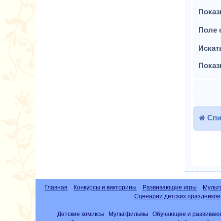
Показ
Поле 
Искат
Показ
Спи
Главная
Конкурсы и викторины
Развивающие игры
Мульт
Сценарии детских праздников
Детские комиксы
Мультфильмы
Обучающее и развиваю