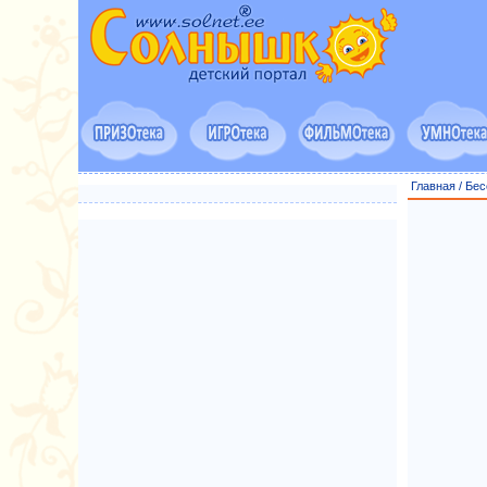
Главная
/
Бес