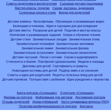
Советы родителям и воспитателям
Сценарии детских праздников
Мастер-классы, поделки
Сказки, рассказы, аудиокниги
Солнечные песни и стихи
Форум для родителей
Детские комиксы
Мультфильмы
Обучающее и развивающее видео
Календари и планеры
Идеи и сценарии для дня рождения
Детские квесты
Раскраски для детей
Поделки и мастер-классы
Логические и развивающие задания
Азбука и обучение чтению
Детские стихи
Занимательные загадки
Занимательная этика
Занимательная география
Занимательная экономика
Занимательная химия
Занимательная физика
Занимательная астрономия
Занимательная океанология
Детские частушки
Песни с нотами
Сказки в аудиоформате
Стенгазеты и бланки
Портфолио (до)школьника
Медали и награды
Дипломы для детей
Сертификаты и грамоты
Новогодние костюмы для детей
Подбор имён и их значение
Советы и идеи для родителей
Рецепты полезных блюд для детей
Детские причёски
Путешествия с ребёнком
Идеи рукоделия и творчества
Карта портала «Солнышко»
О портале «Солнышко»
Реклама на портале
Информация для авторов
Достижения портала
Отзывы родителей
Архив публикаций
Часто задаваемые вопросы (FAQ)
Политика конфиденциальности портала
Контакты