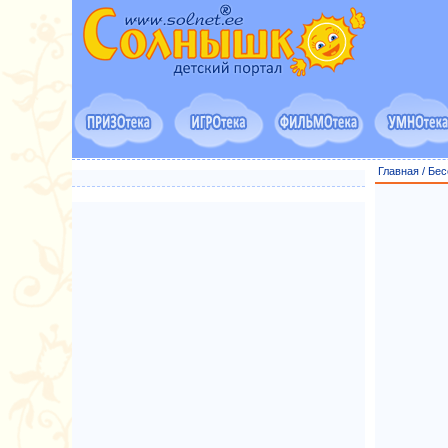
Главная
/
Бес