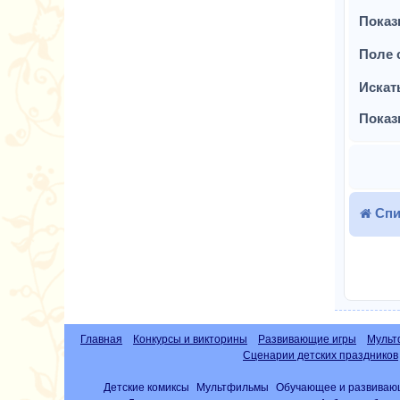
Показ
Поле 
Искат
Показ
Спи
Главная
Конкурсы и викторины
Развивающие игры
Мульт
Сценарии детских праздников
Детские комиксы
Мультфильмы
Обучающее и развиваю