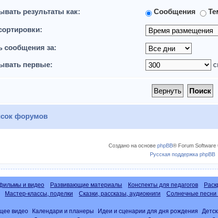
ывать результаты как:
Сообщения
Те
сортировки:
ь сообщения за:
ывать первые:
с
сок форумов
Создано на основе
phpBB
® Forum Software 
Русская поддержка phpBB
фильмы и видео
Развивающие материалы
Конспекты для педагогов
Раск
Мастер-классы, поделки
Сказки, рассказы, аудиокниги
Солнечные песни 
щее видео
Календари и планеры
Идеи и сценарии для дня рождения
Детск