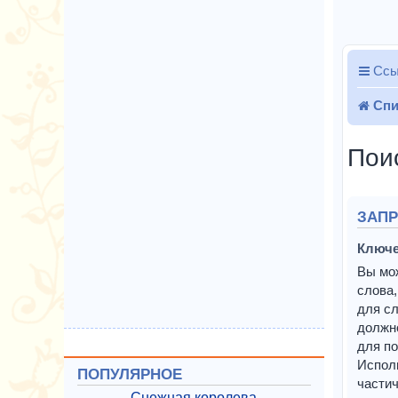
Ссы
Спи
Пои
ЗАП
Ключе
Вы мо
слова,
для сл
должн
для по
Испол
ПОПУЛЯРНОЕ
частич
Снежная королева