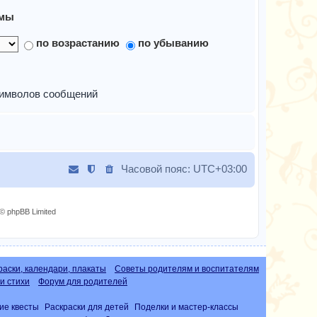
мы
по возрастанию
по убыванию
имволов сообщений
Часовой пояс:
UTC+03:00
© phpBB Limited
раски, календари, плакаты
Советы родителям и воспитателям
и стихи
Форум для родителей
ие квесты
Раскраски для детей
Поделки и мастер-классы