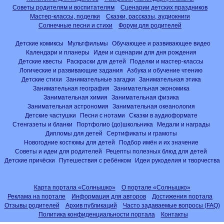
Советы родителям и воспитателям
Сценарии детских праздников
Мастер-классы, поделки
Сказки, рассказы, аудиокниги
Солнечные песни и стихи
Форум для родителей
Детские комиксы
Мультфильмы
Обучающее и развивающее видео
Календари и планеры
Идеи и сценарии для дня рождения
Детские квесты
Раскраски для детей
Поделки и мастер-классы
Логические и развивающие задания
Азбука и обучение чтению
Детские стихи
Занимательные загадки
Занимательная этика
Занимательная география
Занимательная экономика
Занимательная химия
Занимательная физика
Занимательная астрономия
Занимательная океанология
Детские частушки
Песни с нотами
Сказки в аудиоформате
Стенгазеты и бланки
Портфолио (до)школьника
Медали и награды
Дипломы для детей
Сертификаты и грамоты
Новогодние костюмы для детей
Подбор имён и их значение
Советы и идеи для родителей
Рецепты полезных блюд для детей
Детские причёски
Путешествия с ребёнком
Идеи рукоделия и творчества
Карта портала «Солнышко»
О портале «Солнышко»
Реклама на портале
Информация для авторов
Достижения портала
Отзывы родителей
Архив публикаций
Часто задаваемые вопросы (FAQ)
Политика конфиденциальности портала
Контакты