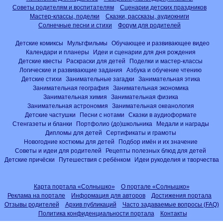
Советы родителям и воспитателям
Сценарии детских праздников
Мастер-классы, поделки
Сказки, рассказы, аудиокниги
Солнечные песни и стихи
Форум для родителей
Детские комиксы
Мультфильмы
Обучающее и развивающее видео
Календари и планеры
Идеи и сценарии для дня рождения
Детские квесты
Раскраски для детей
Поделки и мастер-классы
Логические и развивающие задания
Азбука и обучение чтению
Детские стихи
Занимательные загадки
Занимательная этика
Занимательная география
Занимательная экономика
Занимательная химия
Занимательная физика
Занимательная астрономия
Занимательная океанология
Детские частушки
Песни с нотами
Сказки в аудиоформате
Стенгазеты и бланки
Портфолио (до)школьника
Медали и награды
Дипломы для детей
Сертификаты и грамоты
Новогодние костюмы для детей
Подбор имён и их значение
Советы и идеи для родителей
Рецепты полезных блюд для детей
Детские причёски
Путешествия с ребёнком
Идеи рукоделия и творчества
Карта портала «Солнышко»
О портале «Солнышко»
Реклама на портале
Информация для авторов
Достижения портала
Отзывы родителей
Архив публикаций
Часто задаваемые вопросы (FAQ)
Политика конфиденциальности портала
Контакты