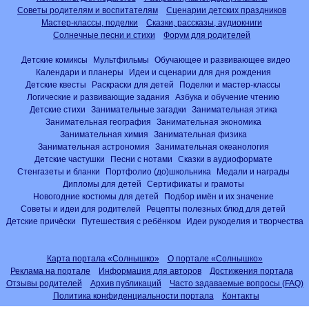
Советы родителям и воспитателям
Сценарии детских праздников
Мастер-классы, поделки
Сказки, рассказы, аудиокниги
Солнечные песни и стихи
Форум для родителей
Детские комиксы
Мультфильмы
Обучающее и развивающее видео
Календари и планеры
Идеи и сценарии для дня рождения
Детские квесты
Раскраски для детей
Поделки и мастер-классы
Логические и развивающие задания
Азбука и обучение чтению
Детские стихи
Занимательные загадки
Занимательная этика
Занимательная география
Занимательная экономика
Занимательная химия
Занимательная физика
Занимательная астрономия
Занимательная океанология
Детские частушки
Песни с нотами
Сказки в аудиоформате
Стенгазеты и бланки
Портфолио (до)школьника
Медали и награды
Дипломы для детей
Сертификаты и грамоты
Новогодние костюмы для детей
Подбор имён и их значение
Советы и идеи для родителей
Рецепты полезных блюд для детей
Детские причёски
Путешествия с ребёнком
Идеи рукоделия и творчества
Карта портала «Солнышко»
О портале «Солнышко»
Реклама на портале
Информация для авторов
Достижения портала
Отзывы родителей
Архив публикаций
Часто задаваемые вопросы (FAQ)
Политика конфиденциальности портала
Контакты