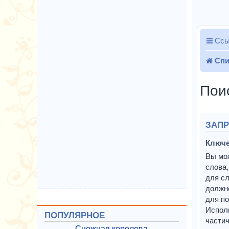
Ссы
Спи
Пои
ЗАП
Ключе
Вы мо
слова,
для сл
должн
для по
Испол
ПОПУЛЯРНОЕ
частич
Снежная королева