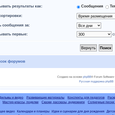
ывать результаты как:
Сообщения
Те
сортировки:
ь сообщения за:
ывать первые:
с
сок форумов
Создано на основе
phpBB
® Forum Software 
Русская поддержка phpBB
фильмы и видео
Развивающие материалы
Конспекты для педагогов
Раск
Мастер-классы, поделки
Сказки, рассказы, аудиокниги
Солнечные песни 
щее видео
Календари и планеры
Идеи и сценарии для дня рождения
Детск