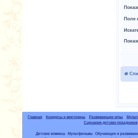
Показ
Поле 
Искат
Показ
Спи
Главная
Конкурсы и викторины
Развивающие игры
Мульт
Сценарии детских праздников
Детские комиксы
Мультфильмы
Обучающее и развиваю