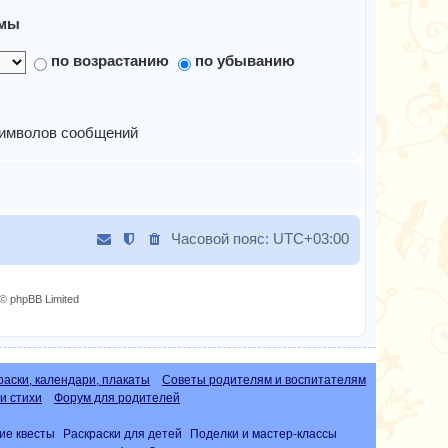
мы
по возрастанию
по убыванию
имволов сообщений
Часовой пояс:
UTC+03:00
© phpBB Limited
раски, календари, плакаты
Советы родителям и воспитателям
и стихи
Форум для родителей
ие квесты
Раскраски для детей
Поделки и мастер-классы