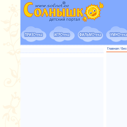
Главная
/
Бес