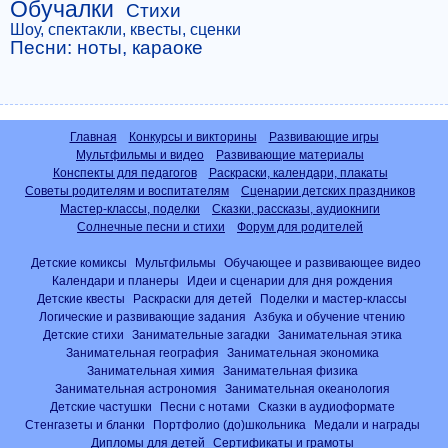
Обучалки
Стихи
Шоу, спектакли, квесты, сценки
Песни: ноты, караоке
Главная
Конкурсы и викторины
Развивающие игры
Мультфильмы и видео
Развивающие материалы
Конспекты для педагогов
Раскраски, календари, плакаты
Советы родителям и воспитателям
Сценарии детских праздников
Мастер-классы, поделки
Сказки, рассказы, аудиокниги
Солнечные песни и стихи
Форум для родителей
Детские комиксы
Мультфильмы
Обучающее и развивающее видео
Календари и планеры
Идеи и сценарии для дня рождения
Детские квесты
Раскраски для детей
Поделки и мастер-классы
Логические и развивающие задания
Азбука и обучение чтению
Детские стихи
Занимательные загадки
Занимательная этика
Занимательная география
Занимательная экономика
Занимательная химия
Занимательная физика
Занимательная астрономия
Занимательная океанология
Детские частушки
Песни с нотами
Сказки в аудиоформате
Стенгазеты и бланки
Портфолио (до)школьника
Медали и награды
Дипломы для детей
Сертификаты и грамоты