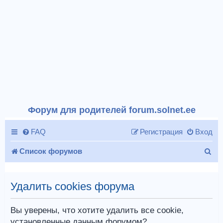
Форум для родителей forum.solnet.ee
FAQ
Регистрация
Вход
П
Список форумов
о
и
Удалить cookies форума
с
Вы уверены, что хотите удалить все cookie,
к
установленные данным форумом?