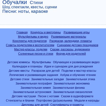
Обучалки
Стихи
Шоу, спектакли, квесты, сценки
Песни: ноты, караоке
Главная
Конкурсы и викторины
Развивающие игры
Мультфильмы и видео
Развивающие материалы
Конспекты для педагогов
Раскраски, календари, плакаты
Советы родителям и воспитателям
Сценарии детских праздников
Мастер-классы, поделки
Сказки, рассказы, аудиокниги
Солнечные песни и стихи
Форум для родителей
Детские комиксы
Мультфильмы
Обучающее и развивающее видео
Календари и планеры
Идеи и сценарии для дня рождения
Детские квесты
Раскраски для детей
Поделки и мастер-классы
Логические и развивающие задания
Азбука и обучение чтению
Детские стихи
Занимательные загадки
Занимательная этика
Занимательная география
Занимательная экономика
Занимательная химия
Занимательная физика
Занимательная астрономия
Занимательная океанология
Детские частушки
Песни с нотами
Сказки в аудиоформате
Стенгазеты и бланки
Портфолио (до)школьника
Медали и награды
Дипломы для детей
Сертификаты и грамоты