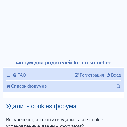
Форум для родителей forum.solnet.ee
FAQ
Регистрация
Вход
П
Список форумов
о
и
Удалить cookies форума
с
Вы уверены, что хотите удалить все cookie,
к
установленные данным форумом?