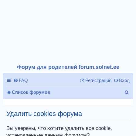
Форум для родителей forum.solnet.ee
FAQ
Регистрация
Вход
П
Список форумов
о
и
Удалить cookies форума
с
Вы уверены, что хотите удалить все cookie,
к
установленные данным форумом?