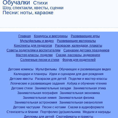
Обучалки
Стихи
Шоу, спектакли, квесты, сценки
Песни: ноты, караоке
Главная
Конкурсы и викторины
Развивающие игры
Мультфильмы и видео
Развивающие материалы
Конспекты для педагогов
Раскраски, календари, плакаты
Советы родителям и воспитателям
Сценарии детских праздников
Мастер-классы, поделки
Сказки, рассказы, аудиокниги
Солнечные песни и стихи
Форум для родителей
Детские комиксы
Мультфильмы
Обучающее и развивающее видео
Календари и планеры
Идеи и сценарии для дня рождения
Детские квесты
Раскраски для детей
Поделки и мастер-классы
Логические и развивающие задания
Азбука и обучение чтению
Детские стихи
Занимательные загадки
Занимательная этика
Занимательная география
Занимательная экономика
Занимательная химия
Занимательная физика
Занимательная астрономия
Занимательная океанология
Детские частушки
Песни с нотами
Сказки в аудиоформате
Стенгазеты и бланки
Портфолио (до)школьника
Медали и награды
Дипломы для детей
Сертификаты и грамоты