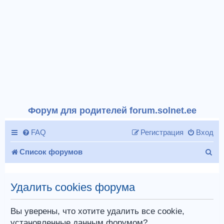
Форум для родителей forum.solnet.ee
FAQ
Регистрация
Вход
П
Список форумов
о
и
Удалить cookies форума
с
Вы уверены, что хотите удалить все cookie,
к
установленные данным форумом?