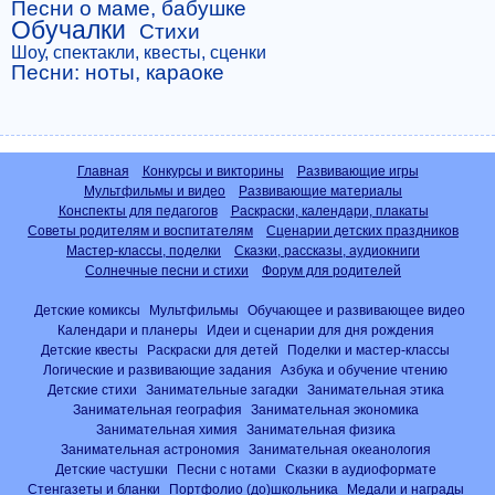
Песни о маме, бабушке
Обучалки
Стихи
Шоу, спектакли, квесты, сценки
Песни: ноты, караоке
Главная
Конкурсы и викторины
Развивающие игры
Мультфильмы и видео
Развивающие материалы
Конспекты для педагогов
Раскраски, календари, плакаты
Советы родителям и воспитателям
Сценарии детских праздников
Мастер-классы, поделки
Сказки, рассказы, аудиокниги
Солнечные песни и стихи
Форум для родителей
Детские комиксы
Мультфильмы
Обучающее и развивающее видео
Календари и планеры
Идеи и сценарии для дня рождения
Детские квесты
Раскраски для детей
Поделки и мастер-классы
Логические и развивающие задания
Азбука и обучение чтению
Детские стихи
Занимательные загадки
Занимательная этика
Занимательная география
Занимательная экономика
Занимательная химия
Занимательная физика
Занимательная астрономия
Занимательная океанология
Детские частушки
Песни с нотами
Сказки в аудиоформате
Стенгазеты и бланки
Портфолио (до)школьника
Медали и награды