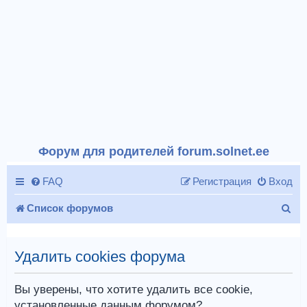
Форум для родителей forum.solnet.ee
FAQ
Регистрация
Вход
П
Список форумов
о
и
Удалить cookies форума
с
Вы уверены, что хотите удалить все cookie,
к
установленные данным форумом?