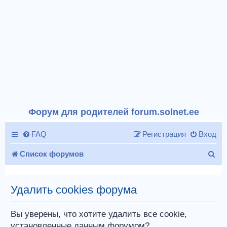
Форум для родителей forum.solnet.ee
FAQ
Регистрация
Вход
П
Список форумов
о
и
Удалить cookies форума
с
Вы уверены, что хотите удалить все cookie,
к
установленные данным форумом?