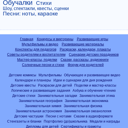
Обучалки
Стихи
Шоу, спектакли, квесты, сценки
Песни: ноты, караоке
Главная
Конкурсы и викторины
Развивающие игры
Мультфильмы и видео
Развивающие материалы
Конспекты для педагогов
Раскраски, календари, плакаты
Советы родителям и воспитателям
Сценарии детских праздников
Мастер-классы, поделки
Сказки, рассказы, аудиокниги
Солнечные песни и стихи
Форум для родителей
Детские комиксы
Мультфильмы
Обучающее и развивающее видео
Календари и планеры
Идеи и сценарии для дня рождения
Детские квесты
Раскраски для детей
Поделки и мастер-классы
Логические и развивающие задания
Азбука и обучение чтению
Детские стихи
Занимательные загадки
Занимательная этика
Занимательная география
Занимательная экономика
Занимательная химия
Занимательная физика
Занимательная астрономия
Занимательная океанология
Детские частушки
Песни с нотами
Сказки в аудиоформате
Стенгазеты и бланки
Портфолио (до)школьника
Медали и награды
Дипломы для детей
Сертификаты и грамоты