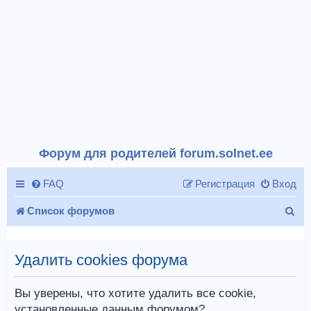
Форум для родителей forum.solnet.ee
FAQ
Регистрация
Вход
П
Список форумов
о
и
Удалить cookies форума
с
Вы уверены, что хотите удалить все cookie,
к
установленные данным форумом?