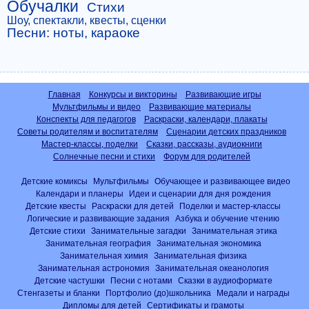
Обучалки
Стихи
Шоу, спектакли, квесты, сценки
Песни: ноты, караоке
Главная
Конкурсы и викторины
Развивающие игры
Мультфильмы и видео
Развивающие материалы
Конспекты для педагогов
Раскраски, календари, плакаты
Советы родителям и воспитателям
Сценарии детских праздников
Мастер-классы, поделки
Сказки, рассказы, аудиокниги
Солнечные песни и стихи
Форум для родителей
Детские комиксы
Мультфильмы
Обучающее и развивающее видео
Календари и планеры
Идеи и сценарии для дня рождения
Детские квесты
Раскраски для детей
Поделки и мастер-классы
Логические и развивающие задания
Азбука и обучение чтению
Детские стихи
Занимательные загадки
Занимательная этика
Занимательная география
Занимательная экономика
Занимательная химия
Занимательная физика
Занимательная астрономия
Занимательная океанология
Детские частушки
Песни с нотами
Сказки в аудиоформате
Стенгазеты и бланки
Портфолио (до)школьника
Медали и награды
Дипломы для детей
Сертификаты и грамоты