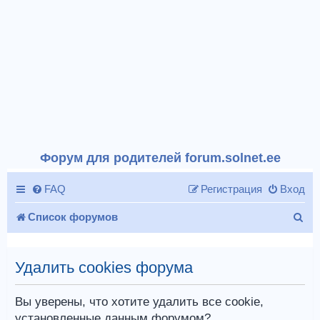
Форум для родителей forum.solnet.ee
FAQ
Регистрация
Вход
П
Список форумов
о
и
Удалить cookies форума
с
Вы уверены, что хотите удалить все cookie,
к
установленные данным форумом?