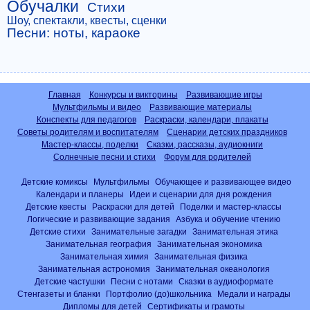
Обучалки
Стихи
Шоу, спектакли, квесты, сценки
Песни: ноты, караоке
Главная
Конкурсы и викторины
Развивающие игры
Мультфильмы и видео
Развивающие материалы
Конспекты для педагогов
Раскраски, календари, плакаты
Советы родителям и воспитателям
Сценарии детских праздников
Мастер-классы, поделки
Сказки, рассказы, аудиокниги
Солнечные песни и стихи
Форум для родителей
Детские комиксы
Мультфильмы
Обучающее и развивающее видео
Календари и планеры
Идеи и сценарии для дня рождения
Детские квесты
Раскраски для детей
Поделки и мастер-классы
Логические и развивающие задания
Азбука и обучение чтению
Детские стихи
Занимательные загадки
Занимательная этика
Занимательная география
Занимательная экономика
Занимательная химия
Занимательная физика
Занимательная астрономия
Занимательная океанология
Детские частушки
Песни с нотами
Сказки в аудиоформате
Стенгазеты и бланки
Портфолио (до)школьника
Медали и награды
Дипломы для детей
Сертификаты и грамоты