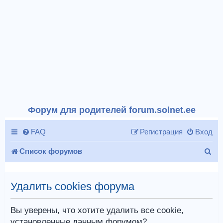
Форум для родителей forum.solnet.ee
FAQ
Регистрация
Вход
П
Список форумов
о
и
Удалить cookies форума
с
Вы уверены, что хотите удалить все cookie,
к
установленные данным форумом?