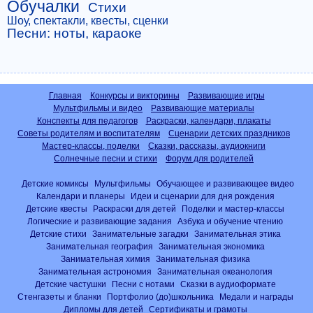
Обучалки
Стихи
Шоу, спектакли, квесты, сценки
Песни: ноты, караоке
Главная
Конкурсы и викторины
Развивающие игры
Мультфильмы и видео
Развивающие материалы
Конспекты для педагогов
Раскраски, календари, плакаты
Советы родителям и воспитателям
Сценарии детских праздников
Мастер-классы, поделки
Сказки, рассказы, аудиокниги
Солнечные песни и стихи
Форум для родителей
Детские комиксы
Мультфильмы
Обучающее и развивающее видео
Календари и планеры
Идеи и сценарии для дня рождения
Детские квесты
Раскраски для детей
Поделки и мастер-классы
Логические и развивающие задания
Азбука и обучение чтению
Детские стихи
Занимательные загадки
Занимательная этика
Занимательная география
Занимательная экономика
Занимательная химия
Занимательная физика
Занимательная астрономия
Занимательная океанология
Детские частушки
Песни с нотами
Сказки в аудиоформате
Стенгазеты и бланки
Портфолио (до)школьника
Медали и награды
Дипломы для детей
Сертификаты и грамоты