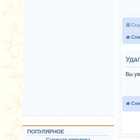
Ссы
Спи
Удал
Вы ув
Спи
ПОПУЛЯРНОЕ
Снежная королева