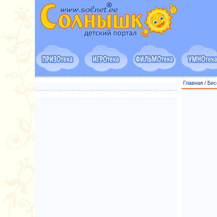
Главная
/
Бес