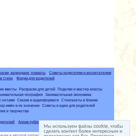
раски, календари, плакаты
Советы родителям и воспитателям
и стихи
Форум для родителей
ие квесты
Раскраски для детей
Поделки и мастер-классы
анимательная география
Занимательная экономика
с нотами
Сказки в аудиоформате
Стенгазеты и бланки
ор имён и их значение
Советы и идеи для родителей
лия и творчества
дителей
Архив публикаций
Часто задаваемые вопросы (FAQ)
Мы используем файлы cookie, чтобы
сделать контент более интересным и
подходящим для Вас. Продолжая
акции и авторов
запрещена