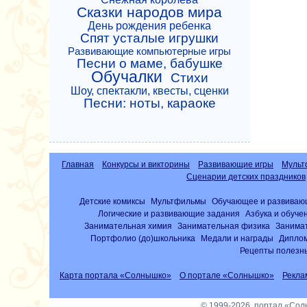
Сказки народов мира
День рождения ребенка
Спят усталые игрушки
Развивающие компьютерные игры
Песни о маме, бабушке
Обучалки
Стихи
Шоу, спектакли, квесты, сценки
Песни: ноты, караоке
Главная
Конкурсы и викторины
Развивающие игры
Мульт
Сценарии детских праздников
Детские комиксы
Мультфильмы
Обучающее и развиваю
Логические и развивающие задания
Азбука и обуче
Занимательная химия
Занимательная физика
Занима
Портфолио (до)школьника
Медали и награды
Диплом
Рецепты полезны
Карта портала «Солнышко»
О портале «Солнышко»
Рекла
© 1999-2026, портал «Со