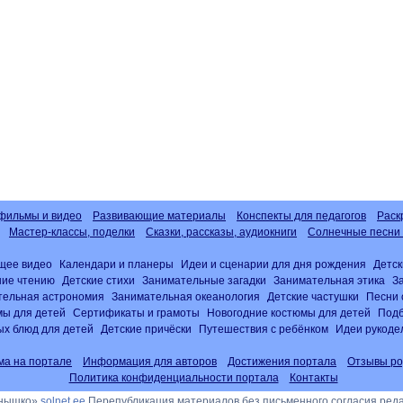
фильмы и видео
Развивающие материалы
Конспекты для педагогов
Раск
Мастер-классы, поделки
Сказки, рассказы, аудиокниги
Солнечные песни 
щее видео
Календари и планеры
Идеи и сценарии для дня рождения
Детск
ние чтению
Детские стихи
Занимательные загадки
Занимательная этика
З
тельная астрономия
Занимательная океанология
Детские частушки
Песни 
ы для детей
Сертификаты и грамоты
Новогодние костюмы для детей
Подб
х блюд для детей
Детские причёски
Путешествия с ребёнком
Идеи рукоде
ма на портале
Информация для авторов
Достижения портала
Отзывы ро
Политика конфиденциальности портала
Контакты
лнышко»
solnet.ee
Перепубликация материалов без письменного согласия ред