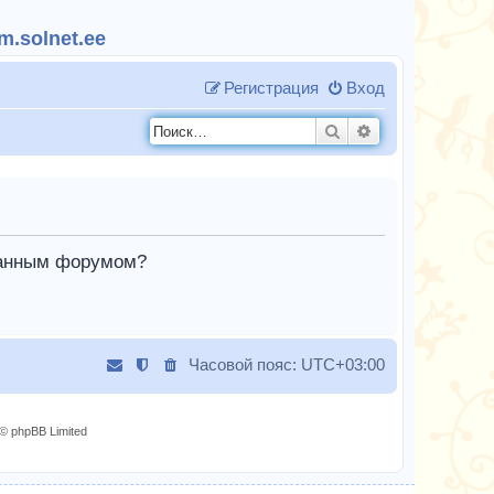
.solnet.ee
Регистрация
Вход
Поиск
Расширенный п
 данным форумом?
Часовой пояс:
UTC+03:00
© phpBB Limited