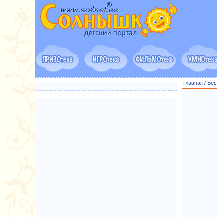
Главная
/
Бес