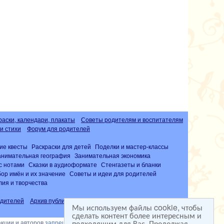
раски, календари, плакаты
Советы родителям и воспитателям
и стихи
Форум для родителей
ие квесты
Раскраски для детей
Поделки и мастер-классы
анимательная география
Занимательная экономика
с нотами
Сказки в аудиоформате
Стенгазеты и бланки
ор имён и их значение
Советы и идеи для родителей
лия и творчества
дителей
Архив публикаций
Часто задаваемые вопросы (FAQ)
Мы используем файлы cookie, чтобы
сделать контент более интересным и
подходящим для Вас. Продолжая
акции и авторов
запрещена