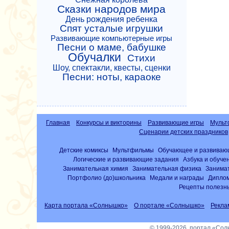
Сказки народов мира
День рождения ребенка
Спят усталые игрушки
Развивающие компьютерные игры
Песни о маме, бабушке
Обучалки
Стихи
Шоу, спектакли, квесты, сценки
Песни: ноты, караоке
Главная
Конкурсы и викторины
Развивающие игры
Мульт
Сценарии детских праздников
Детские комиксы
Мультфильмы
Обучающее и развиваю
Логические и развивающие задания
Азбука и обуче
Занимательная химия
Занимательная физика
Занима
Портфолио (до)школьника
Медали и награды
Диплом
Рецепты полезны
Карта портала «Солнышко»
О портале «Солнышко»
Рекла
© 1999-2026, портал «Со