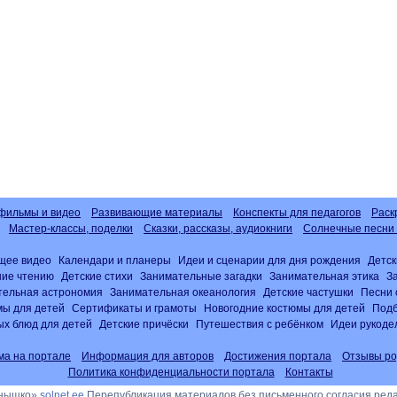
фильмы и видео
Развивающие материалы
Конспекты для педагогов
Раск
Мастер-классы, поделки
Сказки, рассказы, аудиокниги
Солнечные песни 
щее видео
Календари и планеры
Идеи и сценарии для дня рождения
Детск
ние чтению
Детские стихи
Занимательные загадки
Занимательная этика
З
тельная астрономия
Занимательная океанология
Детские частушки
Песни 
ы для детей
Сертификаты и грамоты
Новогодние костюмы для детей
Подб
х блюд для детей
Детские причёски
Путешествия с ребёнком
Идеи рукоде
ма на портале
Информация для авторов
Достижения портала
Отзывы ро
Политика конфиденциальности портала
Контакты
лнышко»
solnet.ee
Перепубликация материалов без письменного согласия ред