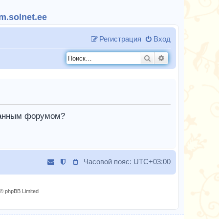
.solnet.ee
Регистрация
Вход
Поиск
Расширенный п
 данным форумом?
Часовой пояс:
UTC+03:00
© phpBB Limited