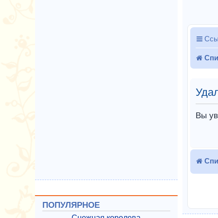
Ссы
Спи
Удал
Вы ув
Спи
ПОПУЛЯРНОЕ
Снежная королева