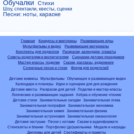
Обучалки
Стихи
Шоу, спектакли, квесты, сценки
Песни: ноты, караоке
Главная
Конкурсы и викторины
Развивающие игры
Мультфильмы и видео
Развивающие материалы
Конспекты для педагогов
Раскраски, календари, плакаты
Советы родителям и воспитателям
Сценарии детских праздников
Мастер-классы, поделки
Сказки, рассказы, аудиокниги
Солнечные песни и стихи
Форум для родителей
Детские комиксы
Мультфильмы
Обучающее и развивающее видео
Календари и планеры
Идеи и сценарии для дня рождения
Детские квесты
Раскраски для детей
Поделки и мастер-классы
Логические и развивающие задания
Азбука и обучение чтению
Детские стихи
Занимательные загадки
Занимательная этика
Занимательная география
Занимательная экономика
Занимательная химия
Занимательная физика
Занимательная астрономия
Занимательная океанология
Детские частушки
Песни с нотами
Сказки в аудиоформате
Стенгазеты и бланки
Портфолио (до)школьника
Медали и награды
Дипломы для детей
Сертификаты и грамоты