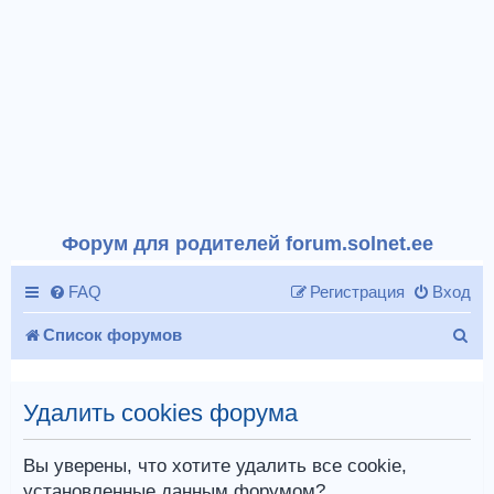
Форум для родителей forum.solnet.ee
FAQ
Регистрация
Вход
П
Список форумов
о
и
Удалить cookies форума
с
Вы уверены, что хотите удалить все cookie,
к
установленные данным форумом?