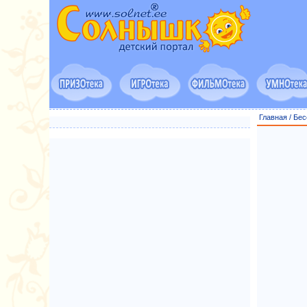
Главная
/
Бес