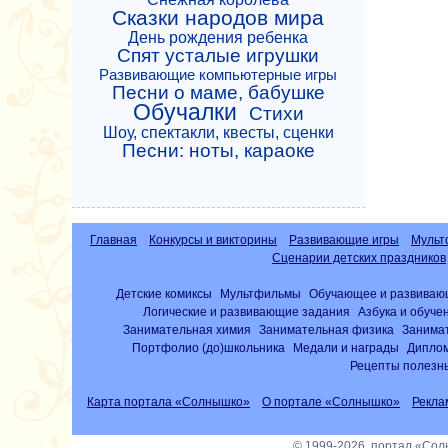
Сказки народов мира
День рождения ребенка
Спят усталые игрушки
Развивающие компьютерные игры
Песни о маме, бабушке
Обучалки
Стихи
Шоу, спектакли, квесты, сценки
Песни: ноты, караоке
Главная
Конкурсы и викторины
Развивающие игры
Мульт
Сценарии детских праздников
Детские комиксы
Мультфильмы
Обучающее и развиваю
Логические и развивающие задания
Азбука и обуче
Занимательная химия
Занимательная физика
Занима
Портфолио (до)школьника
Медали и награды
Диплом
Рецепты полезны
Карта портала «Солнышко»
О портале «Солнышко»
Рекла
© 1999-2026, портал «Со