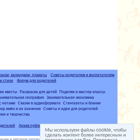
раски, календари, плакаты
Советы родителям и воспитателям
и стихи
Форум для родителей
ие квесты
Раскраски для детей
Поделки и мастер-классы
анимательная география
Занимательная экономика
с нотами
Сказки в аудиоформате
Стенгазеты и бланки
ор имён и их значение
Советы и идеи для родителей
лия и творчества
дителей
Архив публикаций
Часто задаваемые вопросы (FAQ)
Мы используем файлы cookie, чтобы
сделать контент более интересным и
подходящим для Вас. Продолжая
акции и авторов
запрещена