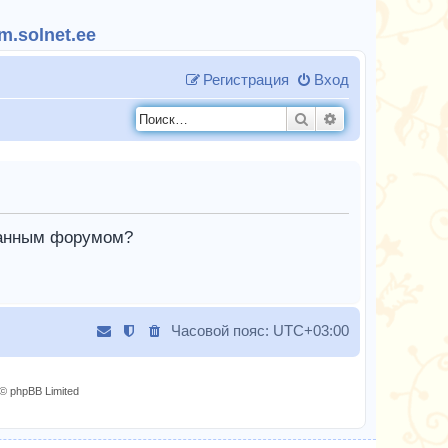
.solnet.ee
Регистрация
Вход
Поиск
Расширенный п
 данным форумом?
Часовой пояс:
UTC+03:00
© phpBB Limited