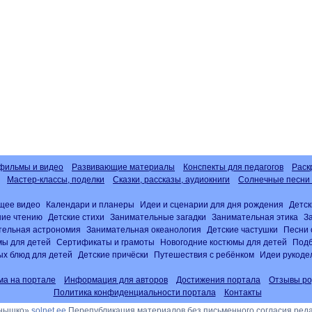
фильмы и видео
Развивающие материалы
Конспекты для педагогов
Раск
Мастер-классы, поделки
Сказки, рассказы, аудиокниги
Солнечные песни 
щее видео
Календари и планеры
Идеи и сценарии для дня рождения
Детск
ние чтению
Детские стихи
Занимательные загадки
Занимательная этика
З
тельная астрономия
Занимательная океанология
Детские частушки
Песни 
ы для детей
Сертификаты и грамоты
Новогодние костюмы для детей
Подб
х блюд для детей
Детские причёски
Путешествия с ребёнком
Идеи рукоде
ма на портале
Информация для авторов
Достижения портала
Отзывы ро
Политика конфиденциальности портала
Контакты
лнышко»
solnet.ee
Перепубликация материалов без письменного согласия ред