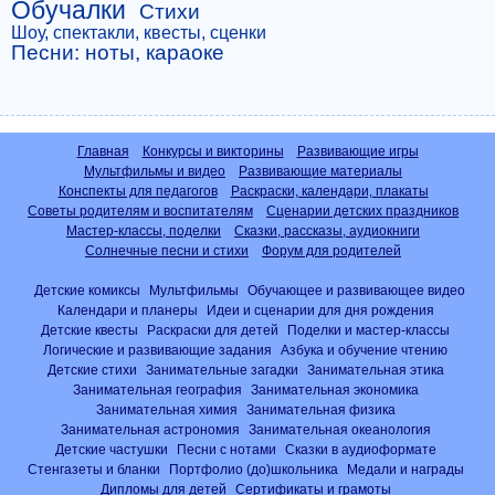
Обучалки
Стихи
Шоу, спектакли, квесты, сценки
Песни: ноты, караоке
Главная
Конкурсы и викторины
Развивающие игры
Мультфильмы и видео
Развивающие материалы
Конспекты для педагогов
Раскраски, календари, плакаты
Советы родителям и воспитателям
Сценарии детских праздников
Мастер-классы, поделки
Сказки, рассказы, аудиокниги
Солнечные песни и стихи
Форум для родителей
Детские комиксы
Мультфильмы
Обучающее и развивающее видео
Календари и планеры
Идеи и сценарии для дня рождения
Детские квесты
Раскраски для детей
Поделки и мастер-классы
Логические и развивающие задания
Азбука и обучение чтению
Детские стихи
Занимательные загадки
Занимательная этика
Занимательная география
Занимательная экономика
Занимательная химия
Занимательная физика
Занимательная астрономия
Занимательная океанология
Детские частушки
Песни с нотами
Сказки в аудиоформате
Стенгазеты и бланки
Портфолио (до)школьника
Медали и награды
Дипломы для детей
Сертификаты и грамоты