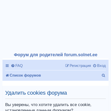
Форум для родителей forum.solnet.ee
FAQ
Регистрация
Вход
П
Список форумов
о
и
Удалить cookies форума
с
Вы уверены, что хотите удалить все cookie,
к
установленные данным форумом?