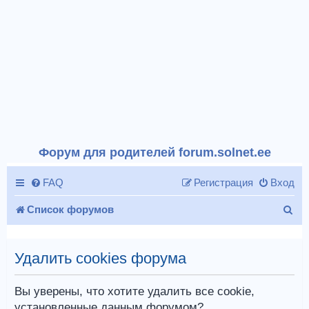
Форум для родителей forum.solnet.ee
FAQ
Регистрация
Вход
П
Список форумов
о
и
Удалить cookies форума
с
Вы уверены, что хотите удалить все cookie,
к
установленные данным форумом?