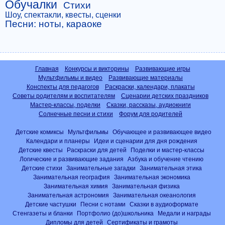
Обучалки
Стихи
Шоу, спектакли, квесты, сценки
Песни: ноты, караоке
Главная
Конкурсы и викторины
Развивающие игры
Мультфильмы и видео
Развивающие материалы
Конспекты для педагогов
Раскраски, календари, плакаты
Советы родителям и воспитателям
Сценарии детских праздников
Мастер-классы, поделки
Сказки, рассказы, аудиокниги
Солнечные песни и стихи
Форум для родителей
Детские комиксы
Мультфильмы
Обучающее и развивающее видео
Календари и планеры
Идеи и сценарии для дня рождения
Детские квесты
Раскраски для детей
Поделки и мастер-классы
Логические и развивающие задания
Азбука и обучение чтению
Детские стихи
Занимательные загадки
Занимательная этика
Занимательная география
Занимательная экономика
Занимательная химия
Занимательная физика
Занимательная астрономия
Занимательная океанология
Детские частушки
Песни с нотами
Сказки в аудиоформате
Стенгазеты и бланки
Портфолио (до)школьника
Медали и награды
Дипломы для детей
Сертификаты и грамоты