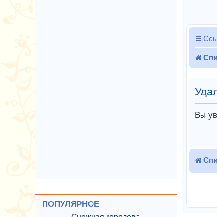
Ссы
Спи
Удал
Вы ув
Спи
ПОПУЛЯРНОЕ
Снежная королева