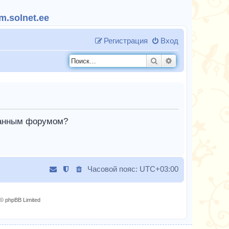
.solnet.ee
Регистрация
Вход
Поиск
Расширенный п
 данным форумом?
Часовой пояс:
UTC+03:00
© phpBB Limited