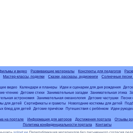
фильмы и видео
Развивающие материалы
Конспекты для педагогов
Раск
Мастер-классы, поделки
Сказки, рассказы, аудиокниги
Солнечные песни 
щее видео
Календари и планеры
Идеи и сценарии для дня рождения
Детск
ние чтению
Детские стихи
Занимательные загадки
Занимательная этика
З
тельная астрономия
Занимательная океанология
Детские частушки
Песни 
ы для детей
Сертификаты и грамоты
Новогодние костюмы для детей
Подб
х блюд для детей
Детские причёски
Путешествия с ребёнком
Идеи рукоде
ма на портале
Информация для авторов
Достижения портала
Отзывы ро
Политика конфиденциальности портала
Контакты
лнышко»
solnet.ee
Перепубликация материалов без письменного согласия ред