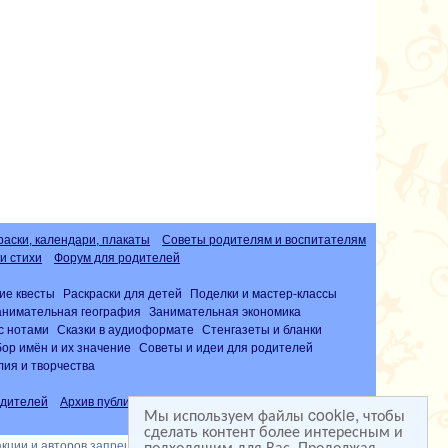
раски, календари, плакаты
Советы родителям и воспитателям
и стихи
Форум для родителей
ие квесты
Раскраски для детей
Поделки и мастер-классы
анимательная география
Занимательная экономика
с нотами
Сказки в аудиоформате
Стенгазеты и бланки
ор имён и их значение
Советы и идеи для родителей
лия и творчества
дителей
Архив публикаций
Часто задаваемые вопросы (FAQ)
Мы используем файлы cookie, чтобы
сделать контент более интересным и
подходящим для Вас. Продолжая
акции и авторов
запрещена