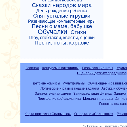
Сказки народов мира
День рождения ребенка
Спят усталые игрушки
Развивающие компьютерные игры
Песни о маме, бабушке
Обучалки
Стихи
Шоу, спектакли, квесты, сценки
Песни: ноты, караоке
Главная
Конкурсы и викторины
Развивающие игры
Мульт
Сценарии детских праздников
Детские комиксы
Мультфильмы
Обучающее и развиваю
Логические и развивающие задания
Азбука и обуче
Занимательная химия
Занимательная физика
Занима
Портфолио (до)школьника
Медали и награды
Диплом
Рецепты полезны
Карта портала «Солнышко»
О портале «Солнышко»
Рекла
© 1999-2026, портал «Со