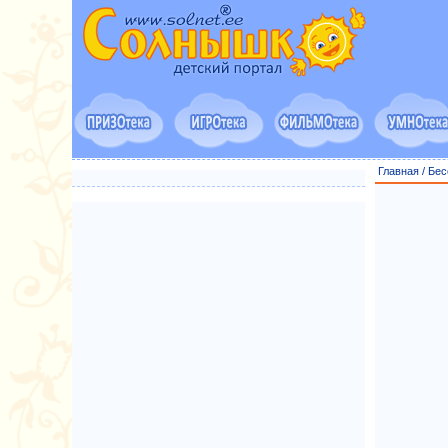
Главная
/
Бес