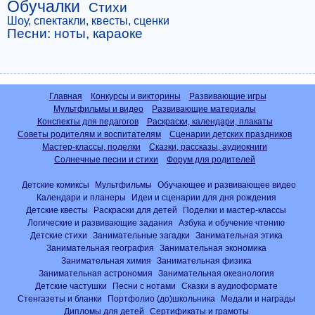
Обучалки
Стихи
Шоу, спектакли, квесты, сценки
Песни: ноты, караоке
Главная
Конкурсы и викторины
Развивающие игры
Мультфильмы и видео
Развивающие материалы
Конспекты для педагогов
Раскраски, календари, плакаты
Советы родителям и воспитателям
Сценарии детских праздников
Мастер-классы, поделки
Сказки, рассказы, аудиокниги
Солнечные песни и стихи
Форум для родителей
Детские комиксы
Мультфильмы
Обучающее и развивающее видео
Календари и планеры
Идеи и сценарии для дня рождения
Детские квесты
Раскраски для детей
Поделки и мастер-классы
Логические и развивающие задания
Азбука и обучение чтению
Детские стихи
Занимательные загадки
Занимательная этика
Занимательная география
Занимательная экономика
Занимательная химия
Занимательная физика
Занимательная астрономия
Занимательная океанология
Детские частушки
Песни с нотами
Сказки в аудиоформате
Стенгазеты и бланки
Портфолио (до)школьника
Медали и награды
Дипломы для детей
Сертификаты и грамоты