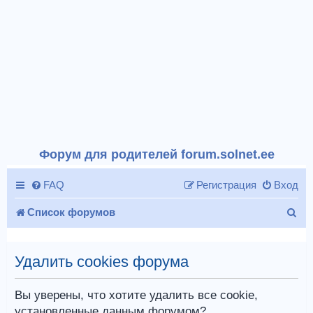
Форум для родителей forum.solnet.ee
FAQ
Регистрация
Вход
П
Список форумов
о
и
Удалить cookies форума
с
Вы уверены, что хотите удалить все cookie,
к
установленные данным форумом?